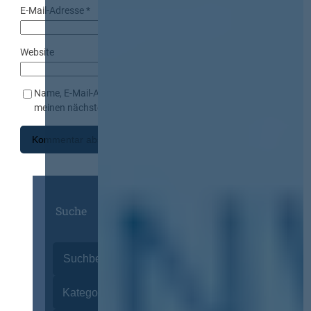
E-Mail-Adresse
*
Website
Name, E-Mail-Adresse und Website in diesem Browser für
meinen nächsten Kommentar speichern.
Suche