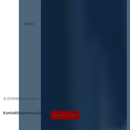
Berlin
© DVNW Deutsches Vergabenetzwerk GmbH
Kontakt
Impressum
Datenschutz
Infos & Tickets