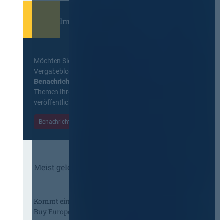
Immer informiert bleiben!
Möchten Sie keine Neuigkeiten aus dem
Vergabeblog verpassen? Per
E-Mail
Benachrichtigung
erhalten sie eine Nachricht zu
Themen Ihrer Wahl, sobald neue Beiträge
veröffentlicht werden.
Benachrichtigungen aktivieren
Meist gelesene Beiträge des Monats
Kommt eine EU-Vergabeverordnung?
Buy European, mehr Verhandlung, mehr