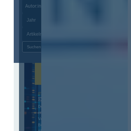
Autor:innen
Zurücksetzen
07. Oktober 2026 in Berlin
EVB-IT Thementag
Der Thementag für die
ergänzenden
Vertragsbedingungen von IT-
Beschaffung in der