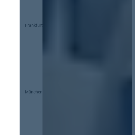
Frankfurt
München