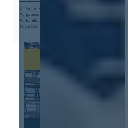
U. Paul
zu
Kommt eine EU-
Vergabeverordnung? Buy European, mehr
Verhandlung, mehr Steuerung
30. Juli 2026