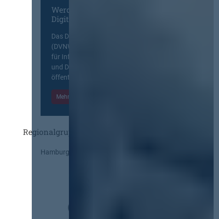
Werden Sie Mitglied im
Digitalen Netzwerk
Das Deutsche Vergabenetzwerk
(DVNW) ist eine exklusive Plattform
für Information, Wissensaustausch
und Diskurs zwischen allen am
öffentlichen Markt beteiligten Kräften.
Mehr Informationen
Einloggen
Regionalgruppen
Hamburg