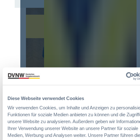
9
2
e
7
6
v
a
:
e
G
V
r
W
e
o
B
r
r
:
e
d
L
i
n
e
n
u
i
f
n
c
a
g
h
c
?
t
h
B
e
u
u
E
n
y
Diese Webseite verwendet Cookies
r
g
E
l
Die DVNW Akademie
d
Wir verwenden Cookies, um Inhalte und Anzeigen zu personalisie
u
e
e
Funktionen für soziale Medien anbieten zu können und die Zugriff
r
i
Passgenaue Seminare für
r
unsere Website zu analysieren. Außerdem geben wir Information
o
c
Vergabepraktikerinnen und
V
Ihrer Verwendung unserer Website an unsere Partner für soziale
p
h
Vergabepraktiker.
e
e
Medien, Werbung und Analysen weiter. Unsere Partner führen di
t
r