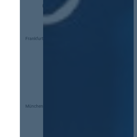
Frankfurt
München