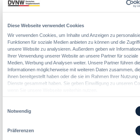
p
h
Vergabepraktiker.
r
e
u
G
a
Seminare entdecken
n
e
n
g
Diese Webseite verwendet Cookies
s
,
d
a
m
Wir verwenden Cookies, um Inhalte und Anzeigen zu personalisie
e
m
e
Funktionen für soziale Medien anbieten zu können und die Zugriff
r
t
Der DVNW Stellenmarkt
h
unsere Website zu analysieren. Außerdem geben wir Information
V
v
r
Ihrer Verwendung unserer Website an unsere Partner für soziale
e
Ingenieur/-in Architektur / Bau
e
V
Medien, Werbung und Analysen weiter. Unsere Partner führen di
r
(m/w/d)
r
e
Informationen möglicherweise mit weiteren Daten zusammen, die
g
g
r
ihnen bereitgestellt haben oder die sie im Rahmen Ihrer Nutzung 
a
a
h
Dienste gesammelt haben. Sie geben Einwilligung zu unseren Co
b
b
a
wenn Sie unsere Webseite weiterhin nutzen.
e
e
Vergabemanager (m/w/d)
n
u
n
d
n
Einwilligungsauswahl
l
d
Notwendig
u
A
n
Referent*in Vergabe und
u
g
Finanzmanagement
s
Präferenzen
,
b
m