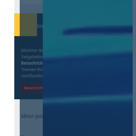
Immer informiert bleiben!
Möchten Sie keine Neuigkeiten aus dem
Vergabeblog verpassen? Per
E-Mail
Benachrichtigung
erhalten sie eine Nachricht zu
Themen Ihrer Wahl, sobald neue Beiträge
veröffentlicht werden.
Benachrichtigungen aktivieren
Meist gelesene Beiträge des Monats