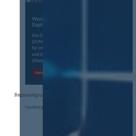
Werden Sie Mitglied im
Digitalen Netzwerk
Das Deutsche Vergabenetzwerk
(DVNW) ist eine exklusive Plattform
für Information, Wissensaustausch
und Diskurs zwischen allen am
öffentlichen Markt beteiligten Kräften.
Mehr Informationen
Einloggen
Regionalgruppen
Hamburg