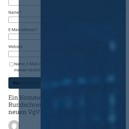
Name
*
E-Mail-Adresse
*
Website
Name, E-Mail-Adresse und Website in diesem Browser für
meinen nächsten Kommentar speichern.
Ein Kommentar zu „BMWi
Rundschreiben zum Inkrafttreten der
neuen VgV“