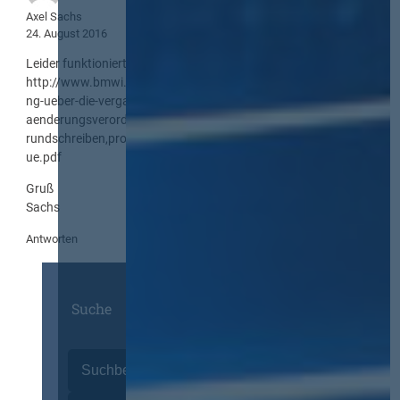
Axel Sachs
24. August 2016
Leider funktioniert folgender Link nicht.
http://www.bmwi.de/BMWi/Redaktion/PDF/Gesetz/verordnu
ng-ueber-die-vergabe-oeffentlicher-auftraege-
aenderungsverordnung-
rundschreiben,property=pdf,bereich=bmwi,sprache=de,rwb=tr
ue.pdf
Gruß
Sachs
Antworten
Suche