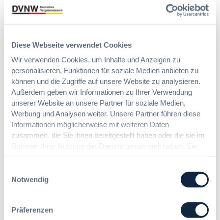
Möchten Sie keine Neuigkeiten aus dem
Vergabeblog verpassen? Per
E-Mail
Diese Webseite verwendet Cookies
Benachrichtigung
erhalten sie eine Nachricht zu
Wir verwenden Cookies, um Inhalte und Anzeigen zu
Themen Ihrer Wahl, sobald neue Beiträge
personalisieren, Funktionen für soziale Medien anbieten zu
veröffentlicht werden.
können und die Zugriffe auf unsere Website zu analysieren.
Benachrichtigungen aktivieren
Außerdem geben wir Informationen zu Ihrer Verwendung
unserer Website an unsere Partner für soziale Medien,
Werbung und Analysen weiter. Unsere Partner führen diese
Informationen möglicherweise mit weiteren Daten
Meist gelesene Beiträge des Monats
zusammen, die Sie ihnen bereitgestellt haben oder die sie im
Rahmen Ihrer Nutzung der Dienste gesammelt haben. Sie
geben Einwilligung zu unseren Cookies, wenn Sie unsere
Webseite weiterhin nutzen.
Einwilligungsauswahl
Kommt eine EU-Vergabeverordnung?
Notwendig
Buy European, mehr Verhandlung, mehr
Steuerung
Präferenzen
:
Annett Hartwecker