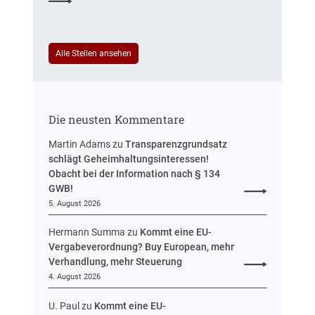
R
u
e
e
e
u
f
i
e
e
n
Alle Stellen ansehen
r
r
H
u
e
e
n
n
s
g
t
s
Die neusten Kommentare
e
e
n
n
Martin Adams
zu
Transparenzgrundsatz
e
schlägt Geheimhaltungsinteressen!
n
Obacht bei der Information nach § 134
t
GWB!
w
5. August 2026
u
r
Hermann Summa
zu
Kommt eine EU-
f
Vergabeverordnung? Buy European, mehr
v
Verhandlung, mehr Steuerung
o
4. August 2026
r
U. Paul
zu
Kommt eine EU-