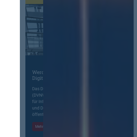
Werden Sie Mitglied im
Digitalen Netzwerk
Das Deutsche Vergabenetzwerk
(DVNW) ist eine exklusive Plattform
für Information, Wissensaustausch
und Diskurs zwischen allen am
öffentlichen Markt beteiligten Kräften.
Mehr Informationen
Einloggen