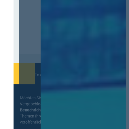
Immer informiert bleiben!
Möchten Sie keine Neuigkeiten aus dem
Vergabeblog verpassen? Per
E-Mail
Benachrichtigung
erhalten sie eine Nachricht zu
Themen Ihrer Wahl, sobald neue Beiträge
veröffentlicht werden.