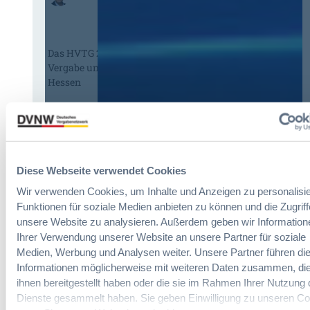
§
e
9
E
7
U
Das HVTG 2026: Vereinfachung der
a
-
Vergabe und Ausbau der Tariftreue in
G
V
Hessen
W
e
B
r
:
g
:
Dr. Peter Braun
L
a
D
e
b
a
i
e
s
c
Diese Webseite verwendet Cookies
v
H
h
e
Wir verwenden Cookies, um Inhalte und Anzeigen zu personalisie
V
t
r
Funktionen für soziale Medien anbieten zu können und die Zugriff
T
e
o
unsere Website zu analysieren. Außerdem geben wir Information
G
E
r
Ihrer Verwendung unserer Website an unsere Partner für soziale
2
r
d
Medien, Werbung und Analysen weiter. Unsere Partner führen di
0
l
n
2
Informationen möglicherweise mit weiteren Daten zusammen, die
e
u
6
ihnen bereitgestellt haben oder die sie im Rahmen Ihrer Nutzung 
i
n
:
Dienste gesammelt haben. Sie geben Einwilligung zu unseren Co
c
g