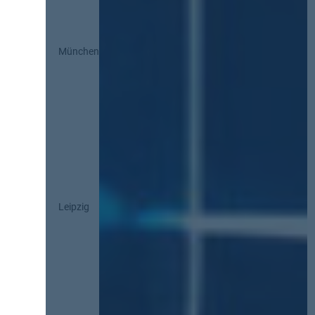
München
Leipzig