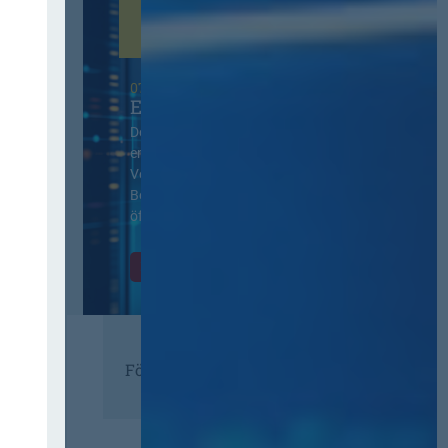
07. Oktober 2026 in Berlin
EVB-IT Thementag
Der Thementag für die
ergänzenden
Vertragsbedingungen von IT-
Beschaffung in der
öffentlichen Verwaltung
Zur Tagung
Förderer