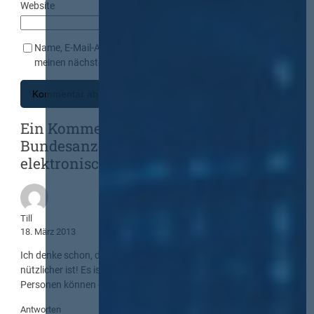
Website
Name, E-Mail-Adresse und Website in diesem Browser für
meinen nächsten Kommentar speichern.
Ein Kommentar zu „Tellerrand:
Bundesanzeiger nur noch
elektronisch“
Till
18. März 2013
Ich denke schon, dass der neue elektronische Bundesanzeiger
nützlicher ist! Es ist nicht mehr so umständlich und private
Personen können einen Blick auf „alles“ setzen.
Antworten