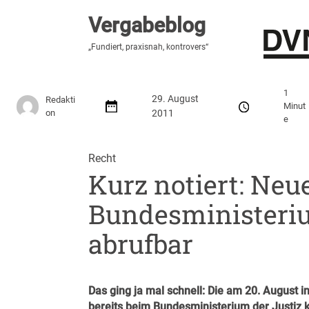
Vergabeblog
Vergabeblog
„Hier lesen Sie es zuerst“
„Fundiert, praxisnah, kontrovers“
Stellenmarkt
Autor:innen
Über den Vergabeblo
1
29. August
Redakti
Minut
on
2011
e
Recht
Kurz notiert: Ne
Bundesministeriu
abrufbar
Das ging ja mal schnell: Die am 20. August i
bereits beim Bundesministerium der Justiz 