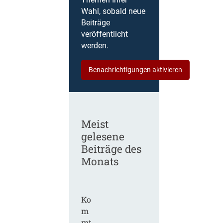
Themen Ihrer
Wahl, sobald neue
Beiträge
veröffentlicht
werden.
Benachrichtigungen aktivieren
Meist
gelesene
Beiträge des
Monats
Ko
m
mt