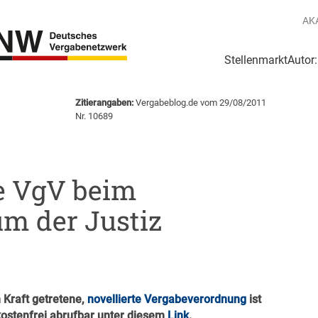
AK
Stellenmarkt
Autor
g
Login Netzwerk
Zitierangaben:
Vergabeblog.de vom 29/08/2011
Nr. 10689
ue VgV beim
m der Justiz
n Kraft getretene,
novellierte Vergabeverordnung
ist
kostenfrei abrufbar unter diesem
Link
.