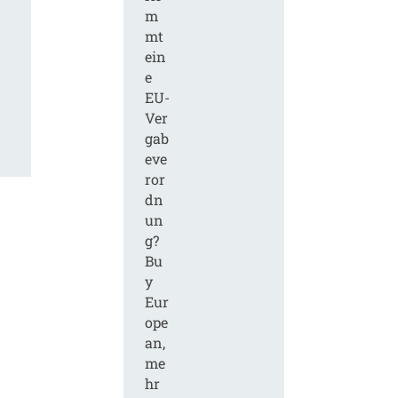
m
mt
ein
e
EU-
Ver
gab
eve
ror
dn
un
g?
Bu
y
Eur
ope
an,
me
hr