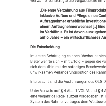
vier Jahre rechtfertigte die Vergabestelle im 
„Die enge Verzahnung aus Filmprodukt
inklusive Aufbau und Pflege eines C
Auftragnehmer erhebliche Investitione
einem Auftragnehmerwechsel […] Eine m
im Verhältnis. Es ist davon auszugeh
auf 6 Jahre – ein wirtschaftlicheres An
Die Entscheidung
Im ersten Schritt ging es noch überhaupt ni
Bieter wehrte sich – mit Erfolg – gegen die 
sich daraufhin mit der sofortigen Beschwerde
unwirksamen Verlängerungsoption des Rahm
Interessant sind die Ausführungen des OLG Dü
Unter Verweis auf § 4 Abs. 1 VOL/A und § 4 A
eine vierjährige Regellaufzeit vorgegeben ist
System des Rahmenvertrages dem Wettbewerb 