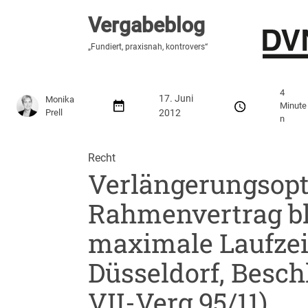
Vergabeblog
Vergabeblog
„Hier lesen Sie es zuerst“
„Fundiert, praxisnah, kontrovers“
Stellenmarkt
Autor:innen
Über den Vergabeblo
4
17. Juni
Monika
Minute
Prell
2012
n
Recht
Verlängerungsopt
Rahmenvertrag bl
maximale Laufzeit
Düsseldorf, Beschl
VII-Verg 95/11)