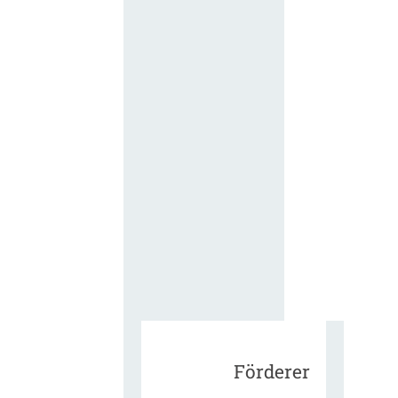
für die
ergänzend
Vertragsbe
gungen vo
IT-
Beschaffu
in der
öffentlich
Verwaltun
Zur Tagu
Förderer