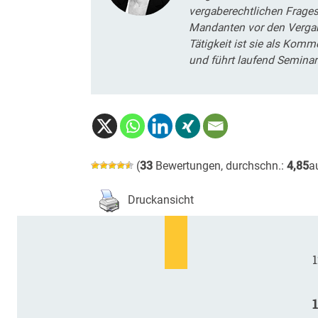
vergaberechtlichen Fragest
Mandanten vor den Vergab
Tätigkeit ist sie als Komm
und führt laufend Semina
(
33
Bewertungen, durchschn.:
4,85
a
Druckansicht
1