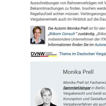
Ausschreibungen von Rahmenverträgen mit Ve
Bekanntmachungen zu finden. Insofern werden 
Regellaufzeit achten müssen. Verlängerungso
Vergabevermerk auch im Hinblick auf die Daue
Die Autorin Monika Prell
ist für de
„
Bitkom Consult
“ zuständig.
„Bitk
insbesondere Unternehmen der ITK
Informationen finden Sie im
Autore
Thema im Deutschen Vergab
Monika Prell
Monika Prell ist Fachanwäl
SammlerUsinger
in Berlin
Vergaberecht und berät so
Konzeption und Gestaltun
Vergabeverfahren als auc