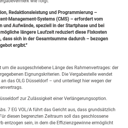
Vergabevermerk wie folgt:
ion, Redaktionsleistung und Programmierung –
ontent-Management-Systems (CMS) – erfordert vom
n und Aufwände, speziell in der Startphase und bei
ögliche längere Laufzeit reduziert diese Fixkosten
en, dass sich in der Gesamtsumme dadurch – bezogen
gebot ergibt.“
cht um die ausgeschriebene Länge des Rahmenvertrages: der
vorgegebenen Eignungskriterien. Die Vergabestelle wendet
 an das OLG Düsseldorf – und unterliegt hier wegen der
envertrags.
sseldorf zur Zulässigkeit einer Verlängerungsoption.
bs. 7 EG VOL/A führt das Gericht aus, dass grundsätzlich
. Für diesen begrenzten Zeitraum soll das geschlossene
entzogen sein, in dem die Effizienzgewinne ermöglicht