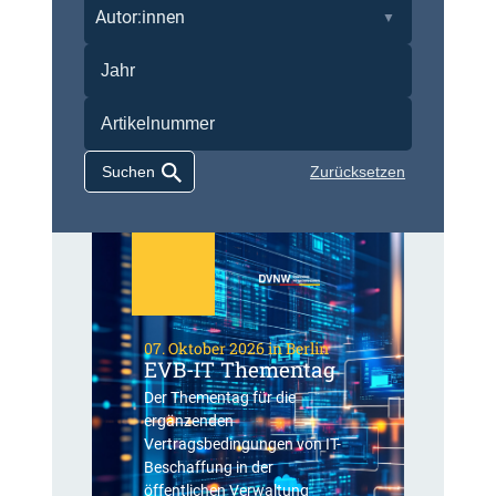
Autor:innen
Zurücksetzen
07. Oktober 2026 in Berlin
EVB-IT Thementag
Der Thementag für die
ergänzenden
Vertragsbedingungen von IT-
Beschaffung in der
öffentlichen Verwaltung