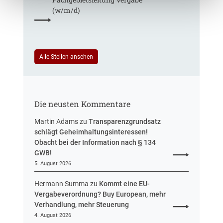
n
t
r
(w/m/d)
r
S
e
t
u
e
e
u
i
Alle Stellen ansehen
e
n
r
H
u
e
n
s
g
Die neusten Kommentare
s
e
Martin Adams
zu
Transparenzgrundsatz
n
schlägt Geheimhaltungsinteressen!
Obacht bei der Information nach § 134
GWB!
5. August 2026
Hermann Summa
zu
Kommt eine EU-
Vergabeverordnung? Buy European, mehr
Verhandlung, mehr Steuerung
4. August 2026