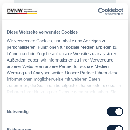
2
e
7
6
v
a
:
e
G
V
r
W
e
o
B
r
Diese Webseite verwendet Cookies
r
:
e
d
Wir verwenden Cookies, um Inhalte und Anzeigen zu
L
i
n
personalisieren, Funktionen für soziale Medien anbieten zu
e
n
u
können und die Zugriffe auf unsere Website zu analysieren.
i
f
n
Außerdem geben wir Informationen zu Ihrer Verwendung
c
a
g
h
unserer Website an unsere Partner für soziale Medien,
c
?
t
Werbung und Analysen weiter. Unsere Partner führen diese
h
B
e
Informationen möglicherweise mit weiteren Daten
u
u
E
zusammen, die Sie ihnen bereitgestellt haben oder die sie im
n
y
r
Rahmen Ihrer Nutzung der Dienste gesammelt haben. Sie
g
E
l
Die DVNW Akademie
d
geben Einwilligung zu unseren Cookies, wenn Sie unsere
u
e
e
Webseite weiterhin nutzen.
Einwilligungsauswahl
r
i
Passgenaue Seminare für
r
Notwendig
o
c
Vergabepraktikerinnen und
V
p
h
Vergabepraktiker.
e
e
t
r
Präferenzen
a