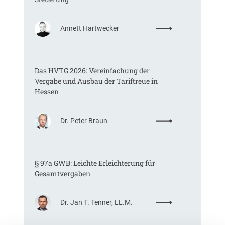
:
Annett Hartwecker
K
o
m
Das HVTG 2026: Vereinfachung der
m
Vergabe und Ausbau der Tariftreue in
t
Hessen
e
i
n
:
Dr. Peter Braun
e
D
E
a
U
s
-
§ 97a GWB: Leichte Erleichterung für
H
V
Gesamtvergaben
V
e
T
r
G
g
:
Dr. Jan T. Tenner, LL.M.
2
a
§
0
b
9