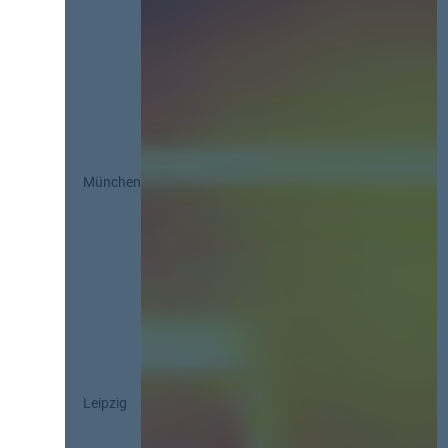
München
Leipzig