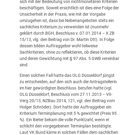
sich mit der Bedeutung von nichtmonetären Kriterien
beschäftigen. Soweit ersichtlich ist dies eine Folge der
Unsicherheit in der Praxis, wie mit der Vorgabe
umzugehen ist, dass bei Nebenangeboten stets ein
sachliches Kriterium zu verwenden ist (nunmehr
geklärt durch BGH, Beschluss v. 07.01.2014 – X ZB
15/13, vlg. den
Beitrag von Dr. Martin Ott
). In Folge
dessen bilden Auftraggeber wohl teilweise
Sachkriterien, ohne zu reflektieren, ob diese Kriterien
und deren Gewichtung mit § 97 Abs. 5 GWB vereinbar
sind.
Einen solchen Fall hatte das OLG Düsseldorf jüngst
zu entscheiden, auf den sich auch die Antragstellerin
im hier gewürdigten Beschluss berufen hatte (vgl.
OLG Düsseldorf, Beschluss vom 27.11.2013 – VII-
Verg 20/13, NZBau 2014, 121, vgl. den
Beitrag vom
Holger Schröder
). Dort hatte der Auftraggeber ein
Kriterium Terminplanung mit 5 % gewichtet (Preis 95
%). Ein Bieter bekam die volle Punktzahl, wenn er
schlicht den vorgegebenen Terminplan bestätigte.
Laut VK Bund käme in solchen Fällen dem sachlichen