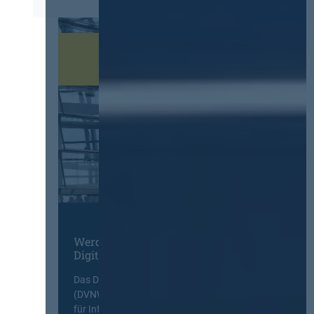
Werden Sie Mitglied im
Digitalen Netzwerk
Das Deutsche Vergabenetzwerk
(DVNW) ist eine exklusive Plattform
für Information, Wissensaustausch