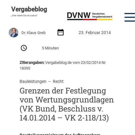
Vergabeblog
„Hier lesen Sie es zuerst“
23. Februar 2014
Dr. Klaus Greb
5 Minuten
Zitierangaben:
Vergabeblog.de vom 23/02/2014 Nr.
18395
Bauleistungen
  –  
Recht
Grenzen der Festlegung
von Wertungsgrundlagen
(VK Bund, Beschluss v.
14.01.2014 – VK 2-118/13)