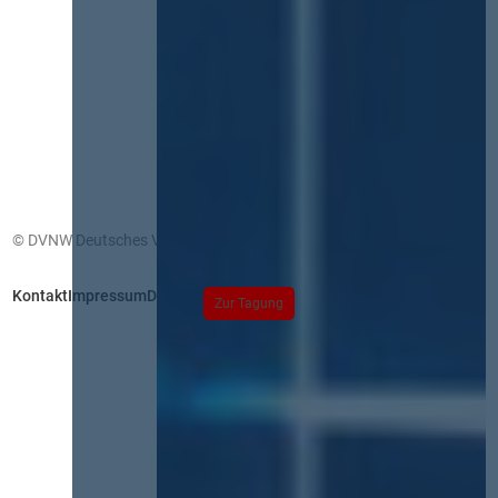
© DVNW Deutsches Vergabenetzwerk GmbH
Kontakt
Impressum
Datenschutz
Zur Tagung