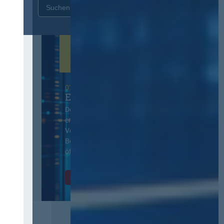
Zurücksetzen
07. Oktober 2026 in Berlin
EVB-IT Thementag
Der Thementag für die
ergänzenden
Vertragsbedingungen von IT-
Beschaffung in der
öffentlichen Verwaltung
Zur Tagung