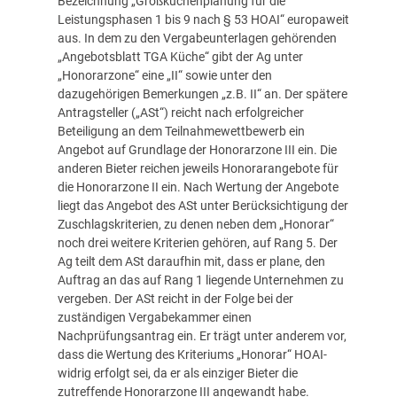
Bezeichnung „Großküchenplanung für die
Leistungsphasen 1 bis 9 nach § 53 HOAI“ europaweit
aus. In dem zu den Vergabeunterlagen gehörenden
„Angebotsblatt TGA Küche“ gibt der Ag unter
„Honorarzone“ eine „II“ sowie unter den
dazugehörigen Bemerkungen „z.B. II“ an. Der spätere
Antragsteller („ASt“) reicht nach erfolgreicher
Beteiligung an dem Teilnahmewettbewerb ein
Angebot auf Grundlage der Honorarzone III ein. Die
anderen Bieter reichen jeweils Honorarangebote für
die Honorarzone II ein. Nach Wertung der Angebote
liegt das Angebot des ASt unter Berücksichtigung der
Zuschlagskriterien, zu denen neben dem „Honorar“
noch drei weitere Kriterien gehören, auf Rang 5. Der
Ag teilt dem ASt daraufhin mit, dass er plane, den
Auftrag an das auf Rang 1 liegende Unternehmen zu
vergeben. Der ASt reicht in der Folge bei der
zuständigen Vergabekammer einen
Nachprüfungsantrag ein. Er trägt unter anderem vor,
dass die Wertung des Kriteriums „Honorar“ HOAI-
widrig erfolgt sei, da er als einziger Bieter die
zutreffende Honorarzone III angewandt habe.