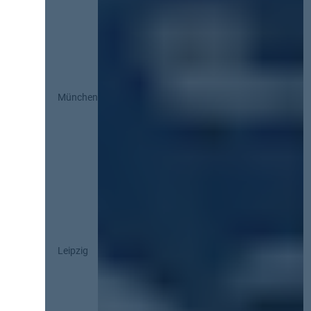
München
Leipzig