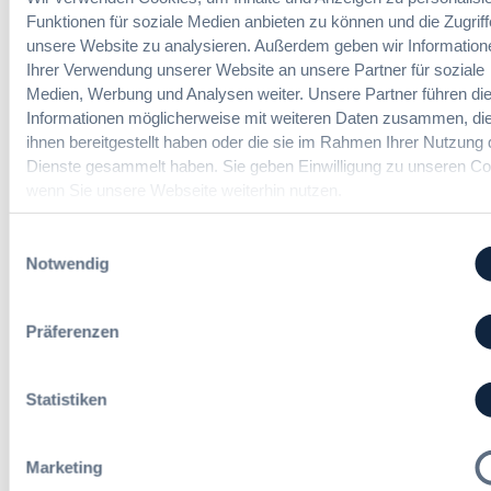
Themen Ihrer Wahl, sobald neue Beiträge
Funktionen für soziale Medien anbieten zu können und die Zugriff
veröffentlicht werden.
unsere Website zu analysieren. Außerdem geben wir Information
Ihrer Verwendung unserer Website an unsere Partner für soziale
Benachrichtigungen aktivieren
Medien, Werbung und Analysen weiter. Unsere Partner führen di
Informationen möglicherweise mit weiteren Daten zusammen, die
ihnen bereitgestellt haben oder die sie im Rahmen Ihrer Nutzung 
Dienste gesammelt haben. Sie geben Einwilligung zu unseren Co
Meist gelesene Beiträge des Monats
wenn Sie unsere Webseite weiterhin nutzen.
Einwilligungsauswahl
Kommt eine EU-Vergabeverordnung?
Notwendig
Buy European, mehr Verhandlung, mehr
Steuerung
Präferenzen
:
Annett Hartwecker
K
Statistiken
o
m
Das HVTG 2026: Vereinfachung der
m
Marketing
Vergabe und Ausbau der Tariftreue in
t