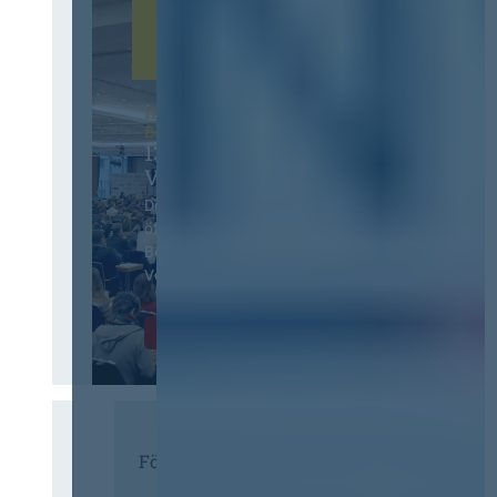
12. & 13. November 2026 in
Berlin
13. Deutscher
Vergabetag
Der Jahreskongress für
öffentliches
Beschaffungswesen und
Vergaberecht
Infos & Tickets
Förderer