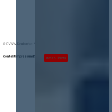
© DVNW Deutsches Vergabenetzwerk GmbH
Kontakt
Impressum
Datenschutz
Infos & Tickets