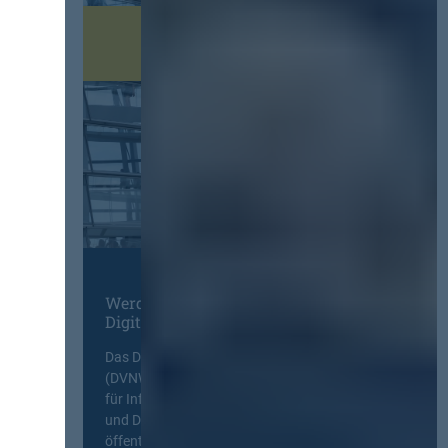
Werden Sie Mitglied im
Digitalen Netzwerk
Das Deutsche Vergabenetzwerk
(DVNW) ist eine exklusive Plattform
für Information, Wissensaustausch
und Diskurs zwischen allen am
öffentlichen Markt beteiligten Kräften.