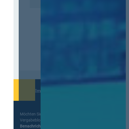
Immer informiert bleiben!
Möchten Sie keine Neuigkeiten aus dem
Vergabeblog verpassen? Per
E-Mail
Benachrichtigung
erhalten sie eine Nachricht zu