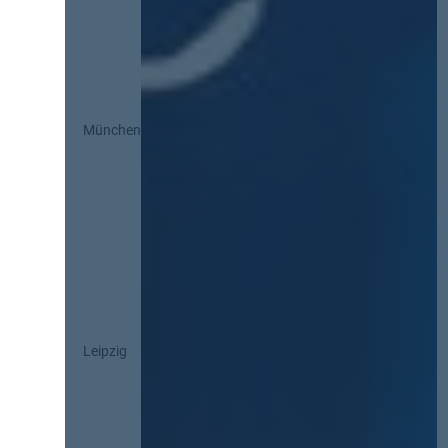
München
Leipzig