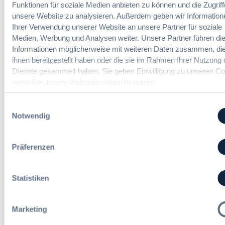
G
Funktionen für soziale Medien anbieten zu können und die Zugriff
u
r
e
unsere Website zu analysieren. Außerdem geben wir Information
s
h
s
Ihrer Verwendung unserer Website an unsere Partner für soziale
b
a
a
Medien, Werbung und Analysen weiter. Unsere Partner führen di
a
Vergabemanager (m/w/d)
n
m
Informationen möglicherweise mit weiteren Daten zusammen, die
u
d
t
d
ihnen bereitgestellt haben oder die sie im Rahmen Ihrer Nutzung 
l
v
e
Dienste gesammelt haben. Sie geben Einwilligung zu unseren Co
u
e
r
wenn Sie unsere Webseite weiterhin nutzen.
n
Referent*in Vergabe und
r
T
g
Finanzmanagement
g
a
,
Einwilligungsauswahl
a
r
m
Notwendig
b
i
e
e
f
h
Fachgebiets­leitung Vergabe
n
t
r
Präferenzen
(w/m/d)
r
S
e
t
u
e
Statistiken
e
u
i
Alle Stellen ansehen
e
n
Marketing
r
H
u