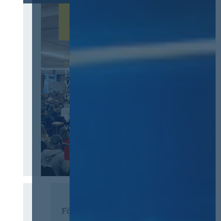
12. & 13. November 2026 in
Berlin
13. Deutscher
Vergabetag
Der Jahreskongress für
öffentliches
Beschaffungswesen und
Vergaberecht
Infos & Tickets
Förderer