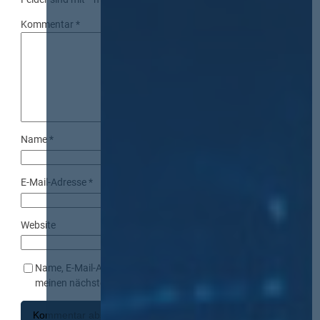
Kommentar
*
Name
*
E-Mail-Adresse
*
Website
Name, E-Mail-Adresse und Website in diesem Browser für
meinen nächsten Kommentar speichern.