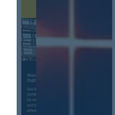
Werden Sie Mitglied im
Digitalen Netzwerk
Das Deutsche Vergabenetzwerk
(DVNW) ist eine exklusive Plattform
für Information, Wissensaustausch
und Diskurs zwischen allen am
öffentlichen Markt beteiligten Kräften.