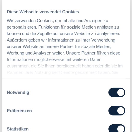
Vergabe und Ausbau der Tariftreue in
t
Diese Webseite verwendet Cookies
Hessen
e
i
Wir verwenden Cookies, um Inhalte und Anzeigen zu
n
personalisieren, Funktionen für soziale Medien anbieten zu
:
Dr. Peter Braun
e
können und die Zugriffe auf unsere Website zu analysieren.
D
E
Außerdem geben wir Informationen zu Ihrer Verwendung
a
U
unserer Website an unsere Partner für soziale Medien,
s
-
Werbung und Analysen weiter. Unsere Partner führen diese
§ 97a GWB: Leichte Erleichterung für
H
V
Informationen möglicherweise mit weiteren Daten
Gesamtvergaben
V
e
zusammen, die Sie ihnen bereitgestellt haben oder die sie im
T
r
G
Rahmen Ihrer Nutzung der Dienste gesammelt haben. Sie
g
:
Dr. Jan T. Tenner, LL.M.
2
geben Einwilligung zu unseren Cookies, wenn Sie unsere
a
§
0
Webseite weiterhin nutzen.
b
Einwilligungsauswahl
9
2
e
Notwendig
7
6
v
a
:
e
G
V
Präferenzen
r
W
e
o
B
r
r
:
e
Statistiken
d