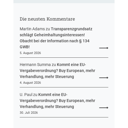
H
u
e
n
s
g
Die neusten Kommentare
s
e
Martin Adams
zu
Transparenzgrundsatz
n
schlägt Geheimhaltungsinteressen!
Obacht bei der Information nach § 134
GWB!
5. August 2026
Hermann Summa
zu
Kommt eine EU-
Vergabeverordnung? Buy European, mehr
Verhandlung, mehr Steuerung
4. August 2026
U. Paul
zu
Kommt eine EU-
Vergabeverordnung? Buy European, mehr
Verhandlung, mehr Steuerung
30. Juli 2026