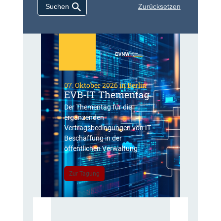
Zurücksetzen
07. Oktober 2026 in Berlin
EVB-IT Thementag
Der Thementag für die
ergänzenden
Vertragsbedingungen von IT-
Beschaffung in der
öffentlichen Verwaltung
Zur Tagung