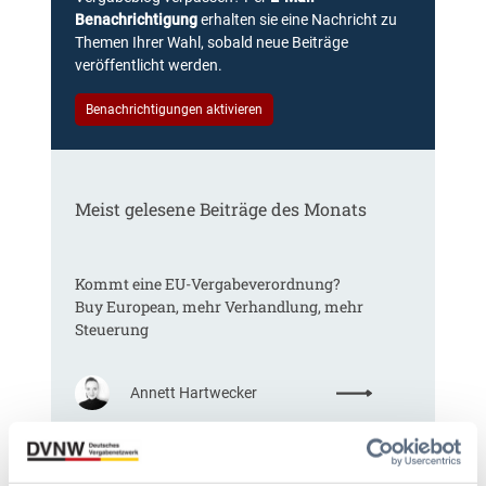
Benachrichtigung
erhalten sie eine Nachricht zu
Themen Ihrer Wahl, sobald neue Beiträge
veröffentlicht werden.
Benachrichtigungen aktivieren
Meist gelesene Beiträge des Monats
Kommt eine EU-Vergabeverordnung?
Buy European, mehr Verhandlung, mehr
Steuerung
:
Annett Hartwecker
K
o
m
Das HVTG 2026: Vereinfachung der
m