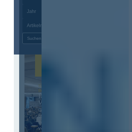
Zurücksetzen
12. & 13. November 2026 in
Berlin
13. Deutscher
Vergabetag
Der Jahreskongress für
öffentliches
Beschaffungswesen und
Vergaberecht