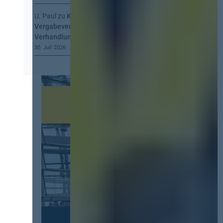
U. Paul
zu
Kommt eine EU-
Vergabeverordnung? Buy European, mehr
Verhandlung, mehr Steuerung
30. Juli 2026