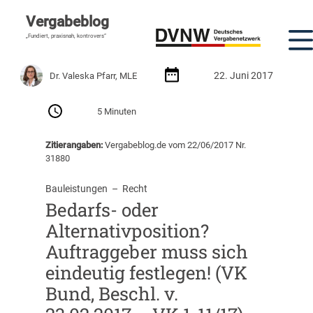
Vergabeblog
„Fundiert, praxisnah, kontrovers“
22. Juni 2017
Dr. Valeska Pfarr, MLE
5 Minuten
Zitierangaben:
Vergabeblog.de vom 22/06/2017 Nr.
31880
Bauleistungen
  –  
Recht
Bedarfs- oder
Alternativposition?
Auftraggeber muss sich
eindeutig festlegen! (VK
Bund, Beschl. v.