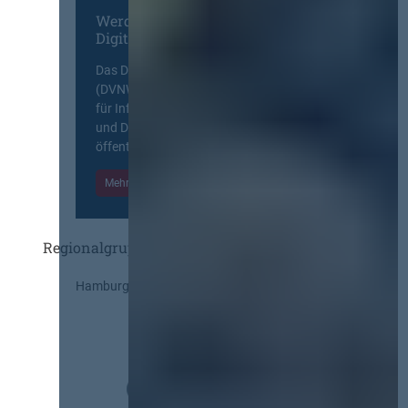
Werden Sie Mitglied im
Digitalen Netzwerk
Das Deutsche Vergabenetzwerk
(DVNW) ist eine exklusive Plattform
für Information, Wissensaustausch
und Diskurs zwischen allen am
öffentlichen Markt beteiligten Kräften.
Mehr Informationen
Einloggen
Regionalgruppen
Hamburg