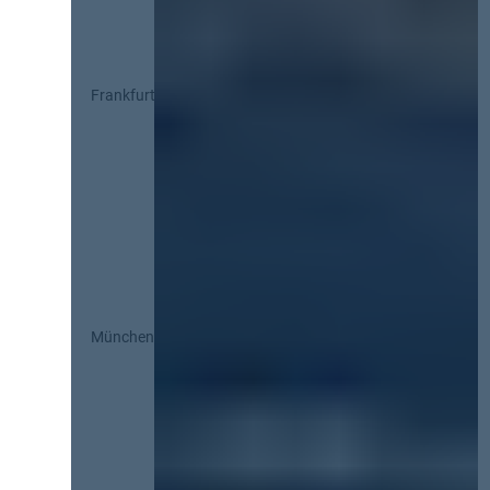
Frankfurt
München