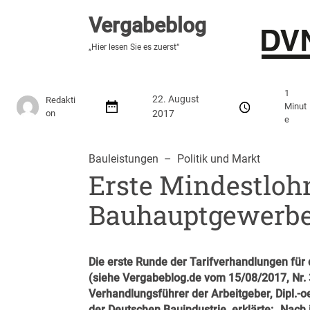
Vergabeblog
Vergabeblog
„Hier lesen Sie es zuerst“
„Hier lesen Sie es zuerst“
Stellenmarkt
Autor:innen
Über den Vergabeblo
1
22. August
Redakti
Minut
on
2017
e
Bauleistungen
  –  
Politik und Markt
Erste Mindestlohn
Bauhauptgewerbe
Die erste Runde der Tarifverhandlungen fü
(siehe
Vergabeblog.de vom 15/08/2017, Nr.
Verhandlungsführer der Arbeitgeber, Dipl.-
der Deutschen Bauindustrie, erklärte: „Nach