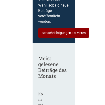
Themen Ihrer
Wahl, sobald neue
Beiträge
veröffentlicht
werden.
Benachrichtigungen aktivieren
Meist
gelesene
Beiträge des
Monats
Ko
m
mt