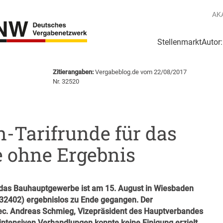
AK
Stellenmarkt
Autor
g
Login Netzwerk
Zitierangaben:
Vergabeblog.de vom 22/08/2017
Nr. 32520
-Tarifrunde für das
 ohne Ergebnis
r das Bauhauptgewerbe ist am 15. August in Wiesbaden
 32402
) ergebnislos zu Ende gegangen. Der
oec. Andreas Schmieg, Vizepräsident des Hauptverbandes
 intensiven Verhandlungen konnte keine Einigung erzielt