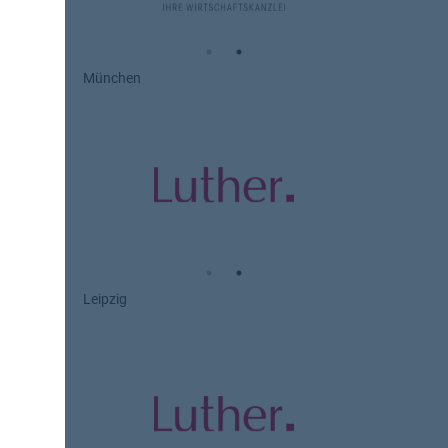
München
Leipzig