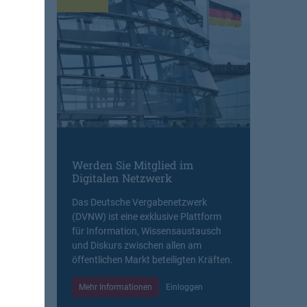
Werden Sie Mitglied im
Digitalen Netzwerk
Das Deutsche Vergabenetzwerk
(DVNW) ist eine exklusive Plattform
für Information, Wissensaustausch
und Diskurs zwischen allen am
öffentlichen Markt beteiligten Kräften.
Mehr Informationen
Einloggen