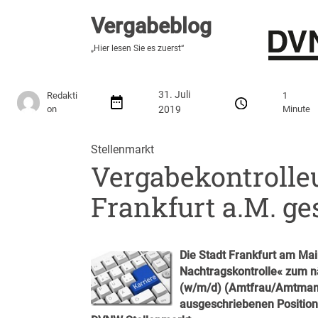
Vergabeblog
Vergabeblog
„Hier lesen Sie es zuerst“
„Hier lesen Sie es zuerst“
Stellenmarkt
Autor:innen
Über den Vergabeblo
31. Juli
Redakti
1
on
2019
Minute
Stellenmarkt
Vergabekontrolle
Frankfurt a.M. ge
Die Stadt Frankfurt am Ma
Nachtragskontrolle« zum n
(w/m/d) (Amtfrau/Amtmann) 
ausgeschriebenen Position