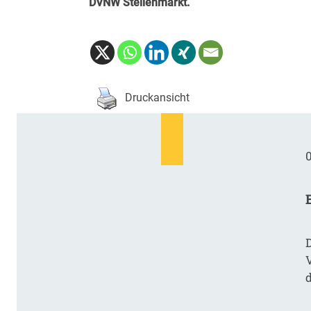
DVNW Stellenmarkt
.
Druckansicht
0