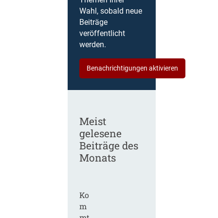
Themen Ihrer
Wahl, sobald neue
Beiträge
veröffentlicht
werden.
Benachrichtigungen aktivieren
Meist
gelesene
Beiträge des
Monats
Ko
m
mt