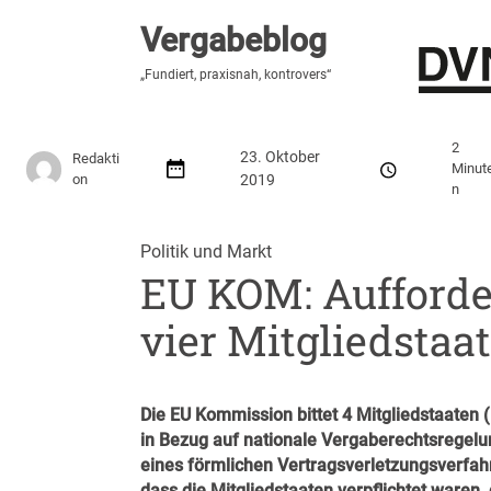
Vergabeblog
Vergabeblog
„Hier lesen Sie es zuerst“
„Fundiert, praxisnah, kontrovers“
Stellenmarkt
Autor:innen
Über den Vergabeblo
2
23. Oktober
Redakti
Minut
on
2019
n
Politik und Markt
EU KOM: Aufforde
vier Mitgliedstaa
Die EU Kommission bittet 4 Mitgliedstaaten 
in Bezug auf nationale Vergaberechtsregelun
eines
förmlichen Vertragsverletzungsverfah
dass die Mitgliedstaaten verpflichtet waren,