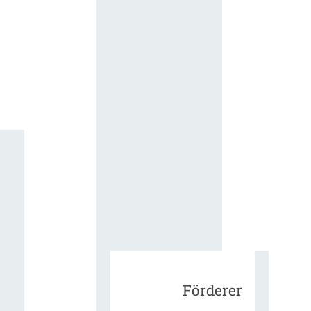
für die
ergänzend
Vertragsbe
gungen vo
IT-
Beschaffu
in der
öffentlich
Verwaltun
Zur Tagu
Förderer