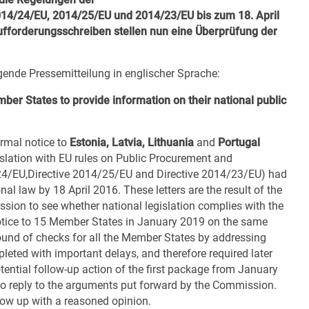
014/24/EU, 2014/25/EU und 2014/23/EU bis zum 18. April
ufforderungsschreiben stellen nun eine Überprüfung der
gende Pressemitteilung in englischer Sprache:
r States to provide information on their national public
rmal notice to
Estonia, Latvia, Lithuania
and
Portugal
gislation with EU rules on Public Procurement and
24/EU
,
Directive 2014/25/EU
and
Directive 2014/23/EU
) had
l law by 18 April 2016. These letters are the result of the
ion to see whether national legislation complies with the
notice to 15 Member States
in January 2019
on the same
round of checks for all the Member States by addressing
ted with important delays, and therefore required later
tential follow-up action of the first package from January
 reply to the arguments put forward by the Commission.
ow up with a reasoned opinion.