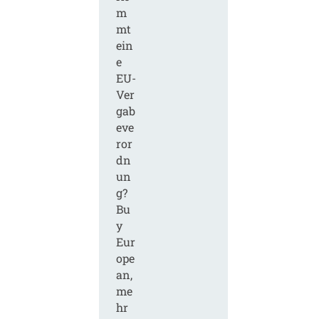
m
mt
ein
e
EU-
Ver
gab
eve
ror
dn
un
g?
Bu
y
Eur
ope
an,
me
hr