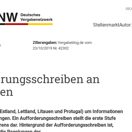
AK
Stellenmarkt
Autor
g
Login Netzwerk
Zitierangaben:
Vergabeblog.de vom
e
23/10/2019 Nr. 42302
rungsschreiben an
ten
(Estland, Lettland, Litauen und Protugal) um Informationen
gen. Ein Aufforderungsschreiben stellt die erste Stufe
rens
dar.
Hintergrund der Aufforderungsschreiben ist,
 die Regelungen der