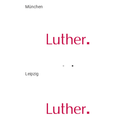
München
Leipzig