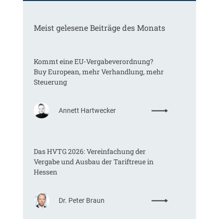
Meist gelesene Beiträge des Monats
Kommt eine EU-Vergabeverordnung?
Buy European, mehr Verhandlung, mehr
Steuerung
:
Annett Hartwecker
K
o
m
Das HVTG 2026: Vereinfachung der
m
Vergabe und Ausbau der Tariftreue in
t
Hessen
e
i
n
:
Dr. Peter Braun
e
D
E