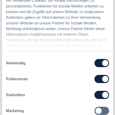
Wir verwenden Cookies, um Inhalte und Anzeigen zu
personalisieren, Funktionen für soziale Medien anbieten zu
können und die Zugriffe auf unsere Website zu analysieren.
Außerdem geben wir Informationen zu Ihrer Verwendung
unserer Website an unsere Partner für soziale Medien,
Werbung und Analysen weiter. Unsere Partner führen diese
Name
*
Informationen möglicherweise mit weiteren Daten
zusammen, die Sie ihnen bereitgestellt haben oder die sie im
Rahmen Ihrer Nutzung der Dienste gesammelt haben. Sie
E-Mail-Adresse
*
geben Einwilligung zu unseren Cookies, wenn Sie unsere
Webseite weiterhin nutzen.
Einwilligungsauswahl
Website
Notwendig
Name, E-Mail-Adresse und Website in diesem Browser für
Präferenzen
meinen nächsten Kommentar speichern.
Statistiken
Marketing