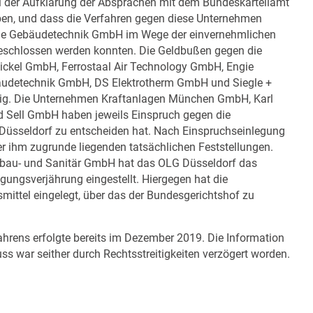
 der Aufklärung der Absprachen mit dem Bundeskartellamt
en, und dass die Verfahren gegen diese Unternehmen
ie Gebäudetechnik GmbH im Wege der einvernehmlichen
eschlossen werden konnten. Die Geldbußen gegen die
ckel GmbH, Ferrostaal Air Technology GmbH, Engie
udetechnik GmbH, DS Elektrotherm GmbH und Siegle +
ftig. Die Unternehmen Kraftanlagen München GmbH, Karl
 Sell GmbH haben jeweils Einspruch gegen die
Düsseldorf zu entscheiden hat. Nach Einspruchseinlegung
r ihm zugrunde liegenden tatsächlichen Feststellungen.
gsbau- und Sanitär GmbH hat das OLG Düsseldorf das
lgungsverjährung eingestellt. Hiergegen hat die
mittel eingelegt, über das der Bundesgerichtshof zu
hrens erfolgte bereits im Dezember 2019. Die Information
ss war seither durch Rechtsstreitigkeiten verzögert worden.