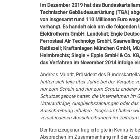
Im Dezember 2019 hat das Bundeskartellamt
Technischer Gebäudeausrüstung (TGA) abge
von insgesamt rund 110 Millionen Euro weg
verhängt.
Es handelt sich um die folgende
Elektrotherm GmbH, Landshut; Engie Deuts
Ferrostaal Air Technolgy GmbH, Saarwelling
Rattiszell; Kraftanlagen München GmbH, Mü
Helmbrechts; Siegle + Epple GmbH & Co. KG
das Verfahren im November 2014 infolge e
Andreas Mundt, Präsident des Bundeskartella
hatten sich teils über Jahre bei der Vergabe
nur zum Schein und nur zum Schutz anderer A
Schutzangebote hatten die Unternehmen im Ge
Unteraufträge, Ausgleichszahlungen oder das
Ausschreibung erhalten. Insgesamt haben wi
verschiedenen Ausschreibungen im Zeitraum
Der Kronzeugenantrag erfolgte in Kenntnis b
Absprachen im Zusammenhang mit der Aussch