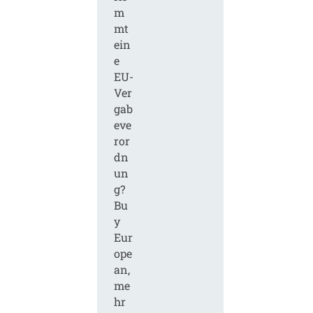
m
mt
ein
e
EU-
Ver
gab
eve
ror
dn
un
g?
Bu
y
Eur
ope
an,
me
hr