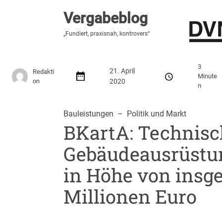
Vergabeblog
Vergabeblog
„Fundiert, praxisnah, kontrovers“
„Fundiert, praxisnah, kontrovers“
Stellenmarkt
Autor:innen
Über den Vergabeblo
3
21. April
Redakti
Minute
on
2020
n
Bauleistungen
  –  
Politik und Markt
BKartA: Technisc
Gebäudeausrüstun
in Höhe von insg
Millionen Euro