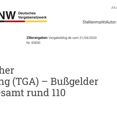
AK
Stellenmarkt
Autor
g
Login Netzwerk
Zitierangaben:
Vergabeblog.de vom 21/04/2020
Nr. 43850
her
g (TGA) – Bußgelder
esamt rund 110