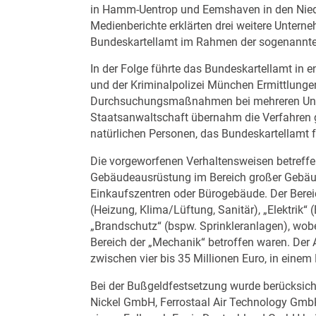
in Hamm-Uentrop und Eemshaven in den Niede
Medienberichte erklärten drei weitere Unter
Bundeskartellamt im Rahmen der sogenannt
In der Folge führte das Bundeskartellamt in 
und der Kriminalpolizei München Ermittlung
Durchsuchungsmaßnahmen bei mehreren Unt
Staatsanwaltschaft übernahm die Verfahren 
natürlichen Personen, das Bundeskartellamt 
Die vorgeworfenen Verhaltensweisen betreffe
Gebäudeausrüstung im Bereich großer Gebäud
Einkaufszentren oder Bürogebäude. Der Bere
(Heizung, Klima/Lüftung, Sanitär), „Elektrik“ 
„Brandschutz“ (bspw. Sprinkleranlagen), wo
Bereich der „Mechanik“ betroffen waren. Der 
zwischen vier bis 35 Millionen Euro, in einem 
Bei der Bußgeldfestsetzung wurde berücksic
Nickel GmbH, Ferrostaal Air Technology Gmb