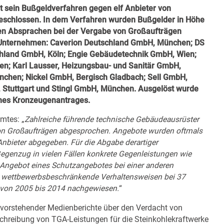
 sein Bußgeldverfahren gegen elf Anbieter von
schlossen. In dem Verfahren wurden Bußgelder in Höhe
en Absprachen bei der Vergabe von Großaufträgen
n Unternehmen: Caverion Deutschland GmbH, München; DS
chland GmbH, Köln; Engie Gebäudetechnik GmbH, Wien;
en; Karl Lausser, Heizungsbau- und Sanitär GmbH,
nchen; Nickel GmbH, Bergisch Gladbach; Sell GmbH,
, Stuttgart und Stingl GmbH, München. Ausgelöst wurde
ines Kronzeugenantrages.
mtes: „
Zahlreiche führende technische Gebäudeausrüster
 von Großaufträgen abgesprochen. Angebote wurden oftmals
nbieter abgegeben. Für die Abgabe derartiger
genzug in vielen Fällen konkrete Gegenleistungen wie
 Angebot eines Schutzangebotes bei einer anderen
r wettbewerbsbeschränkende Verhaltensweisen bei 37
 von 2005 bis 2014 nachgewiesen.
“
evorstehender Medienberichte über den Verdacht von
reibung von TGA-Leistungen für die Steinkohlekraftwerke