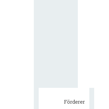
für die
ergänzend
Vertragsbe
gungen vo
IT-
Beschaffu
in der
öffentlich
Verwaltun
Zur Tagu
Förderer