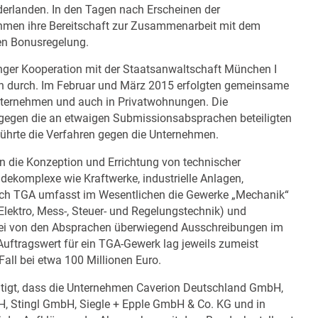
rlanden. In den Tagen nach Erscheinen der
nehmen ihre Bereitschaft zur Zusammenarbeit mit dem
en Bonusregelung.
enger Kooperation mit der Staatsanwaltschaft München I
en durch. Im Februar und März 2015 erfolgten gemeinsame
ernehmen und auch in Privatwohnungen. Die
gegen die an etwaigen Submissionsabsprachen beteiligten
führte die Verfahren gegen die Unternehmen.
n die Konzeption und Errichtung von technischer
ekomplexe wie Kraftwerke, industrielle Anlagen,
ich TGA umfasst im Wesentlichen die Gewerke „Mechanik“
(Elektro, Mess-, Steuer- und Regelungstechnik) und
bei von den Absprachen überwiegend Ausschreibungen im
Auftragswert für ein TGA-Gewerk lag jeweils zumeist
Fall bei etwa 100 Millionen Euro.
htigt, dass die Unternehmen Caverion Deutschland GmbH,
H, Stingl GmbH, Siegle + Epple GmbH & Co. KG und in