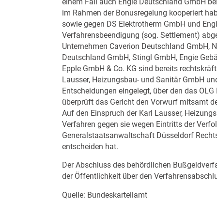
einem Fall auch Engie Deutschland GmbH bei
im Rahmen der Bonusregelung kooperiert hab
sowie gegen DS Elektrotherm GmbH und Eng
Verfahrensbeendigung (sog. Settlement) abg
Unternehmen Caverion Deutschland GmbH, Ni
Deutschland GmbH, Stingl GmbH, Engie Gebä
Epple GmbH & Co. KG sind bereits rechtskrä
Lausser, Heizungsbau- und Sanitär GmbH und
Entscheidungen eingelegt, über den das OLG 
überprüft das Gericht den Vorwurf mitsamt de
Auf den Einspruch der Karl Lausser, Heizun
Verfahren gegen sie wegen Eintritts der Verfo
Generalstaatsanwaltschaft Düsseldorf Rechts
entscheiden hat.
Der Abschluss des behördlichen Bußgeldverfa
der Öffentlichkeit über den Verfahrensabschlu
Quelle: Bundeskartellamt