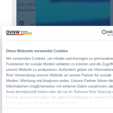
-
§ 97a GWB: Leichte Erleichterung für
H
V
Gesamtvergaben
V
e
T
r
G
g
:
Dr. Jan T. Tenner, LL.M.
2
a
§
0
b
9
2
e
7
6
v
a
:
e
Diese Webseite verwendet Cookies
G
V
r
W
e
Wir verwenden Cookies, um Inhalte und Anzeigen zu personalisie
o
B
r
r
Funktionen für soziale Medien anbieten zu können und die Zugriff
:
e
d
unsere Website zu analysieren. Außerdem geben wir Information
L
i
n
Ihrer Verwendung unserer Website an unsere Partner für soziale
e
n
u
Medien, Werbung und Analysen weiter. Unsere Partner führen di
i
f
n
Informationen möglicherweise mit weiteren Daten zusammen, die
c
a
g
ihnen bereitgestellt haben oder die sie im Rahmen Ihrer Nutzung 
h
c
?
Dienste gesammelt haben. Sie geben Einwilligung zu unseren Co
t
h
B
wenn Sie unsere Webseite weiterhin nutzen.
e
u
u
E
n
y