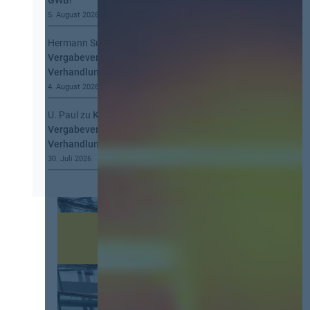
GWB!
5. August 2026
Hermann Summa
zu
Kommt eine EU-
Vergabeverordnung? Buy European, mehr
Verhandlung, mehr Steuerung
4. August 2026
U. Paul
zu
Kommt eine EU-
Vergabeverordnung? Buy European, mehr
Verhandlung, mehr Steuerung
30. Juli 2026