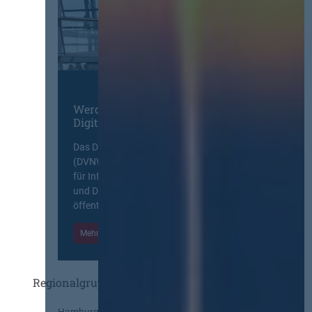
Werden Sie Mitglied im
Digitalen Netzwerk
Das Deutsche Vergabenetzwerk
(DVNW) ist eine exklusive Plattform
für Information, Wissensaustausch
und Diskurs zwischen allen am
öffentlichen Markt beteiligten Kräften.
Mehr Informationen
Einloggen
Regionalgruppen
Hamburg