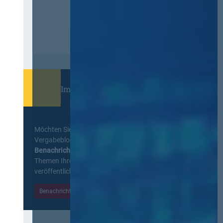
Immer informiert bleiben!
Möchten Sie keine Neuigkeiten aus dem
Vergabeblog verpassen? Per
E-Mail
Benachrichtigung
erhalten sie eine Nachricht zu
Themen Ihrer Wahl, sobald neue Beiträge
veröffentlicht werden.
Benachrichtigungen aktivieren