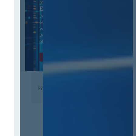
07. Oktober 2026 in Berlin
EVB-IT Thementag
Der Thementag für die
ergänzenden
Vertragsbedingungen von IT-
Beschaffung in der
öffentlichen Verwaltung
Zur Tagung
Förderer