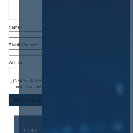
Name
*
E-Mail-Adresse
*
Website
Name, E-Mail-Adresse und Website in diesem Browser für
meinen nächsten Kommentar speichern.
Suche