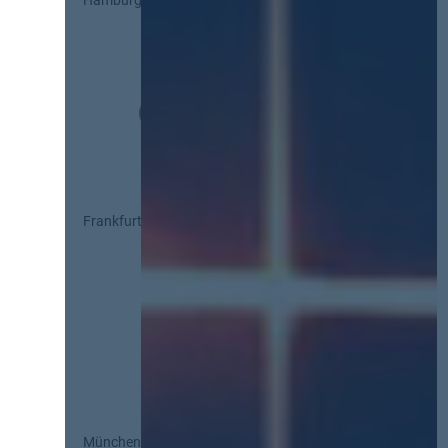
Frankfurt
München