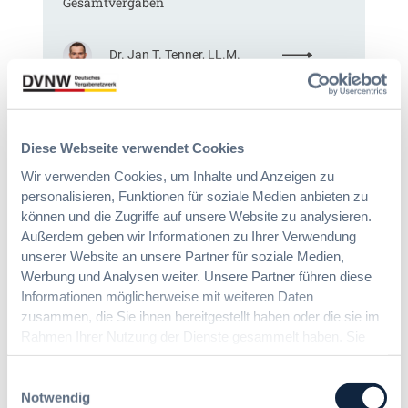
Gesamtvergaben
V
e
T
r
G
g
:
Dr. Jan T. Tenner, LL.M.
2
a
§
0
b
9
2
e
7
6
v
a
:
e
Diese Webseite verwendet Cookies
G
V
r
W
e
Wir verwenden Cookies, um Inhalte und Anzeigen zu
o
B
r
personalisieren, Funktionen für soziale Medien anbieten zu
r
:
e
können und die Zugriffe auf unsere Website zu analysieren.
d
L
i
n
Außerdem geben wir Informationen zu Ihrer Verwendung
e
n
u
unserer Website an unsere Partner für soziale Medien,
i
f
n
Werbung und Analysen weiter. Unsere Partner führen diese
c
a
g
Informationen möglicherweise mit weiteren Daten
h
c
?
zusammen, die Sie ihnen bereitgestellt haben oder die sie im
t
h
B
Rahmen Ihrer Nutzung der Dienste gesammelt haben. Sie
e
u
u
geben Einwilligung zu unseren Cookies, wenn Sie unsere
E
n
y
Webseite weiterhin nutzen.
Einwilligungsauswahl
r
g
E
Notwendig
l
Die DVNW Akademie
d
u