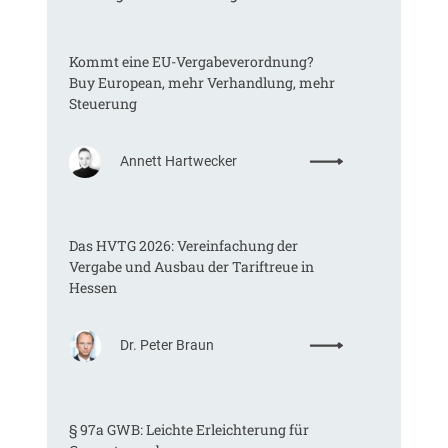
Kommt eine EU-Vergabeverordnung?
Buy European, mehr Verhandlung, mehr
Steuerung
:
Annett Hartwecker
K
o
m
Das HVTG 2026: Vereinfachung der
m
Vergabe und Ausbau der Tariftreue in
t
Hessen
e
i
n
:
Dr. Peter Braun
e
D
E
a
U
s
-
§ 97a GWB: Leichte Erleichterung für
H
V