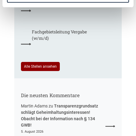
r
T
g
Finanzmanagement
g
a
,
a
r
m
b
i
e
e
f
h
Fachgebiets­leitung Vergabe
n
t
r
(w/m/d)
r
S
e
t
u
e
e
u
i
Alle Stellen ansehen
e
n
r
H
u
e
n
s
g
Die neusten Kommentare
s
e
Martin Adams
zu
Transparenzgrundsatz
n
schlägt Geheimhaltungsinteressen!
Obacht bei der Information nach § 134
GWB!
5. August 2026