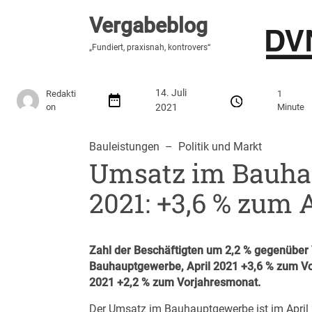
Vergabeblog
Vergabeblog
„Hier lesen Sie es zuerst“
„Fundiert, praxisnah, kontrovers“
Stellenmarkt
Autor:innen
Über den Vergabeblo
14. Juli
Redakti
1
on
2021
Minute
Bauleistungen
  –  
Politik und Markt
Umsatz im Bauha
2021: +3,6 % zum 
Zahl der Beschäftigten um 2,2 % gegenüber
Bauhauptgewerbe, April 2021 +3,6 % zum Vo
2021 +2,2 % zum Vorjahresmonat.
Der Umsatz im Bauhauptgewerbe ist im April 