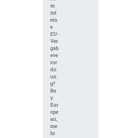
m
mt
ein
e
EU-
Ver
gab
eve
ror
dn
un
g?
Bu
y
Eur
ope
an,
me
hr