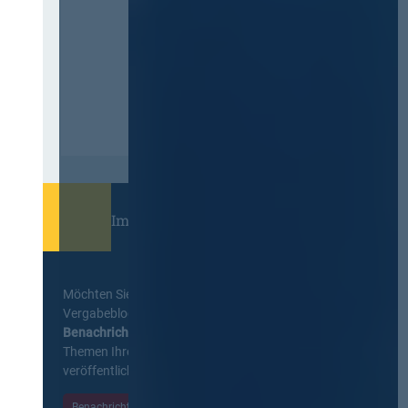
Immer informiert bleiben!
Möchten Sie keine Neuigkeiten aus dem
Vergabeblog verpassen? Per
E-Mail
Benachrichtigung
erhalten sie eine Nachricht zu
Themen Ihrer Wahl, sobald neue Beiträge
veröffentlicht werden.
Benachrichtigungen aktivieren