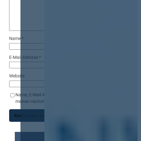
Name
*
E-Mail-Adresse
*
Website
Name, E-Mail-Adresse und Website in diesem Browser für
meinen nächsten Kommentar speichern.