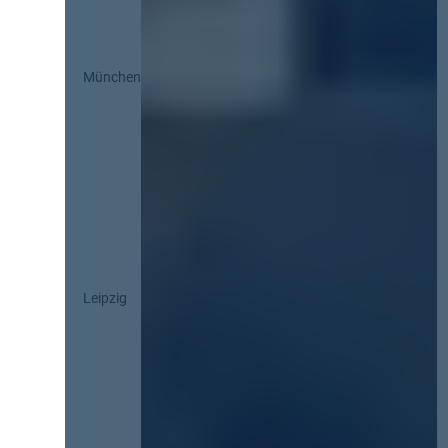
München
Leipzig