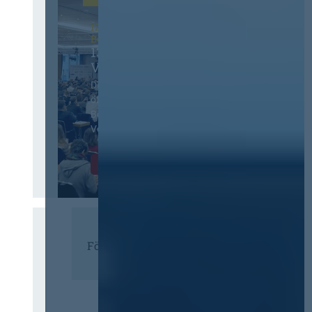
12. & 13. November 2026 in
Berlin
13. Deutscher
Vergabetag
Der Jahreskongress für
öffentliches
Beschaffungswesen und
Vergaberecht
Infos & Tickets
Förderer