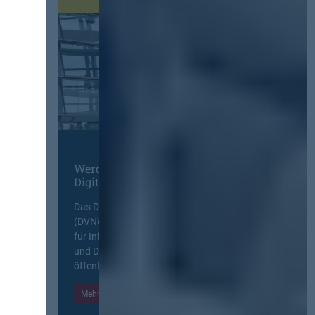
Werden Sie Mitglied im
Digitalen Netzwerk
Das Deutsche Vergabenetzwerk
(DVNW) ist eine exklusive Plattform
für Information, Wissensaustausch
und Diskurs zwischen allen am
öffentlichen Markt beteiligten Kräften.
Mehr Informationen
Einloggen