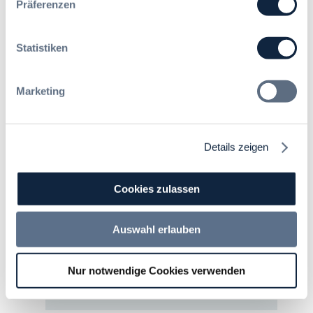
Präferenzen
Statistiken
Dr. Jonas Asgodom, LL.M.
Marketing
(Berkeley)
Der Autor Dr. Jonas Asgodom ist
Details zeigen
Rechtsanwalt bei
LEINEMANN PARTNER
RECHTSANWÄLTE
am Frankfurter Standort.
Er berät primär zu vergabe- und
Cookies zulassen
förderrechtlichen Themen sowie zum
öffentlichen und privaten Baurecht. Sein
besonderer Schwerpunkt ist die Beratung im
Auswahl erlauben
Gesundheits- und Krankenhausbereich.
Neben seiner Tätigkeit als Rechtsanwalt ist
er Lehrbeauftragter an der Universität
Nur notwendige Cookies verwenden
Koblenz.