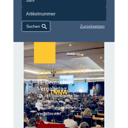
Zurücksetzen
12. & 13. November 2026 in
Berlin
13. Deutscher
Vergabetag
Der Jahreskongress für
öffentliches
Beschaffungswesen und
Vergaberecht