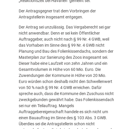
„Reaktionszeit bei Havarien“ gemeint sei.
Der Antragsgegner trat dem Vorbringen der
Antragstellerin insgesamt entgegen.
Der Antrag sei unzulässig. Das Vergaberecht sei gar
nicht anwendbar. Denn er sei kein Öffentlicher
Auftraggeber, auch nicht nach § 99 Nr. 4 GWB, weil
das Vorhaben im Sinne des § 99 Nr. 4 GWB nicht
Planung und Bau des Folienkissendachs, sondern der
Masterplan zur Sanierung des Zoos insgesamt sei.
Dieser habe eine Laufzeit von zehn Jahren und ein
Gesamtvolumen in Höhe von 60 Mio. Euro. Die
Zuwendungen der Kommune in Höhe von 20 Mio.
Euro würden schon deshalb nicht den Schwellenwert
von 50 % nach § 99 Nr. 4 GWB erreichen. Dafür
spreche auch, dass die Kommune den Zuschuss nicht
zweckgebunden gewährt habe. Das Folienkissendach
sei nur ein Teilauftrag. Mangels
Auftraggebereigenschaft handele es sich nicht um
einen Bauauftrag im Sinne des § 103 Abs. 3 GWB.
Überdies sei die Antragstellerin schon nicht