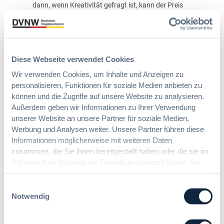
dann, wenn Kreativität gefragt ist, kann der Preis
nicht das einzige Zuschlagskriterium sein. Dies gilt
auch hier.
Praxistipp
Diese Webseite verwendet Cookies
Für die Praxis hat die Entscheidung keine
Wir verwenden Cookies, um Inhalte und Anzeigen zu
bahnbrechende Bedeutung, fasst einige Grundsätze
personalisieren, Funktionen für soziale Medien anbieten zu
aber noch einmal anschaulich zusammen:
können und die Zugriffe auf unsere Website zu analysieren.
1. Wer Fördermittel erhält, sollte sorgfältig prüfen, wie
Außerdem geben wir Informationen zu Ihrer Verwendung
es um die Pflicht zur Einhaltung des Vergaberechts
unserer Website an unsere Partner für soziale Medien,
bestellt ist.
Werbung und Analysen weiter. Unsere Partner führen diese
Informationen möglicherweise mit weiteren Daten
2. Mindestanforderungen sollten zu Gunsten des
zusammen, die Sie ihnen bereitgestellt haben oder die sie im
Wettbewerbs keine unbezwingbaren Hürden
Rahmen Ihrer Nutzung der Dienste gesammelt haben. Sie
aufstellen.
geben Einwilligung zu unseren Cookies, wenn Sie unsere
3. Ist Kreativität gefragt, ist es der reine
Webseite weiterhin nutzen.
Einwilligungsauswahl
Preiswettbewerb nicht.
Notwendig