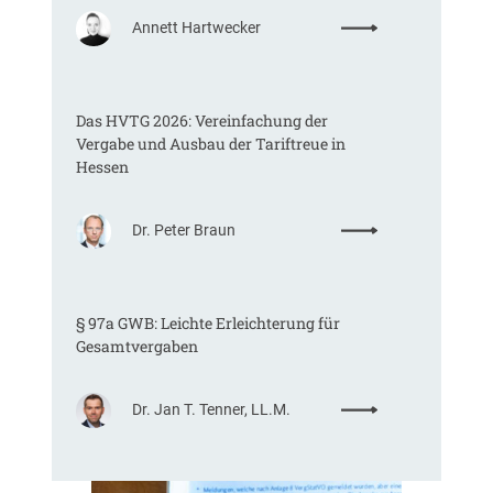
:
Annett Hartwecker
K
o
m
Das HVTG 2026: Vereinfachung der
m
Vergabe und Ausbau der Tariftreue in
t
Hessen
e
i
n
:
Dr. Peter Braun
e
D
E
a
U
s
-
§ 97a GWB: Leichte Erleichterung für
H
V
Gesamtvergaben
V
e
T
r
G
g
:
Dr. Jan T. Tenner, LL.M.
2
a
§
0
b
9
2
e
7
6
v