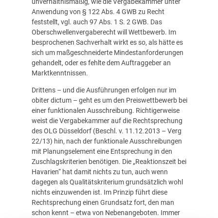
unverhältnismäßig, wie die Vergabekammer unter
Anwendung von § 122 Abs. 4 GWB zu Recht
feststellt, vgl. auch 97 Abs. 1 S. 2 GWB. Das
Oberschwellenvergaberecht will Wettbewerb. Im
besprochenen Sachverhalt wirkt es so, als hätte es
sich um maßgeschneiderte Mindestanforderungen
gehandelt, oder es fehlte dem Auftraggeber an
Marktkenntnissen.
Drittens – und die Ausführungen erfolgen nur im
obiter dictum – geht es um den Preiswettbewerb bei
einer funktionalen Ausschreibung. Richtigerweise
weist die Vergabekammer auf die Rechtsprechung
des OLG Düsseldorf (Beschl. v. 11.12.2013 – Verg
22/13) hin, nach der funktionale Ausschreibungen
mit Planungselement eine Entsprechung in den
Zuschlagskriterien benötigen. Die „Reaktionszeit bei
Havarien“ hat damit nichts zu tun, auch wenn
dagegen als Qualitätskriterium grundsätzlich wohl
nichts einzuwenden ist. Im Prinzip führt diese
Rechtsprechung einen Grundsatz fort, den man
schon kennt – etwa von Nebenangeboten. Immer