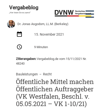
Vergabeblog
„Hier lesen Sie es zuerst“
Dr. Jonas Asgodom, LL.M. (Berkeley)
15. November 2021
9 Minuten
Zitierangaben:
Vergabeblog.de vom 15/11/2021 Nr.
48240
Bauleistungen
  –  
Recht
Öffentliche Mittel machen
Öffentlichen Auftraggeber
(VK Westfalen, Beschl. v.
05.05.2021 – VK 1-10/21)