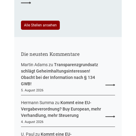
S
e
t
u
e
e
u
i
Alle Stellen ansehen
e
n
r
H
u
e
n
s
g
Die neusten Kommentare
s
e
Martin Adams
zu
Transparenzgrundsatz
n
schlägt Geheimhaltungsinteressen!
Obacht bei der Information nach § 134
GWB!
5. August 2026
Hermann Summa
zu
Kommt eine EU-
Vergabeverordnung? Buy European, mehr
Verhandlung, mehr Steuerung
4. August 2026
U. Paul
zu
Kommt eine EU-