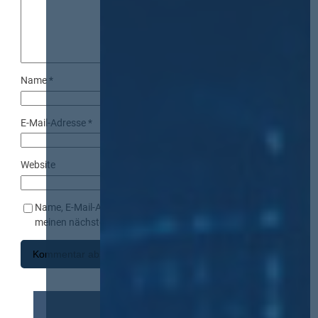
Name
*
E-Mail-Adresse
*
Website
Name, E-Mail-Adresse und Website in diesem Browser für
meinen nächsten Kommentar speichern.