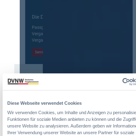
e
r
y
i
u
E
n
Die DVNW Akademie
n
u
f
g
r
a
Passgenaue Seminare für
f
o
c
Vergabepraktikerinnen und
ü
p
h
Vergabepraktiker.
r
e
u
G
a
Seminare entdecken
n
e
n
g
s
,
d
a
m
e
m
e
r
t
Der DVNW Stellenmarkt
h
V
v
r
e
Ingenieur/-in Architektur / Bau
e
V
r
(m/w/d)
r
e
Diese Webseite verwendet Cookies
g
g
r
a
a
Wir verwenden Cookies, um Inhalte und Anzeigen zu personalisie
h
b
b
Funktionen für soziale Medien anbieten zu können und die Zugriff
a
e
e
Vergabemanager (m/w/d)
unsere Website zu analysieren. Außerdem geben wir Information
n
u
n
d
Ihrer Verwendung unserer Website an unsere Partner für soziale
n