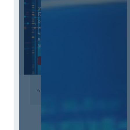
07. Oktober 2026 in Berlin
EVB-IT Thementag
Der Thementag für die
ergänzenden
Vertragsbedingungen von IT-
Beschaffung in der
öffentlichen Verwaltung
Zur Tagung
Förderer