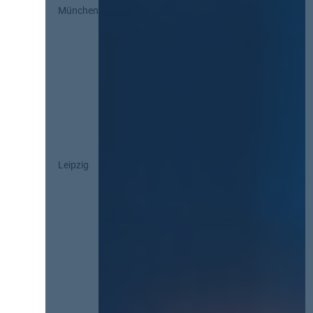
München
Leipzig