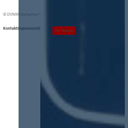
© DVNW Deutsches Vergabenetzwerk GmbH
Kontakt
Impressum
Datenschutz
Zur Tagung