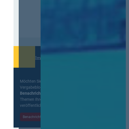
Immer informiert bleiben!
Möchten Sie keine Neuigkeiten aus dem
Vergabeblog verpassen? Per
E-Mail
Benachrichtigung
erhalten sie eine Nachricht zu
Themen Ihrer Wahl, sobald neue Beiträge
veröffentlicht werden.
Benachrichtigungen aktivieren