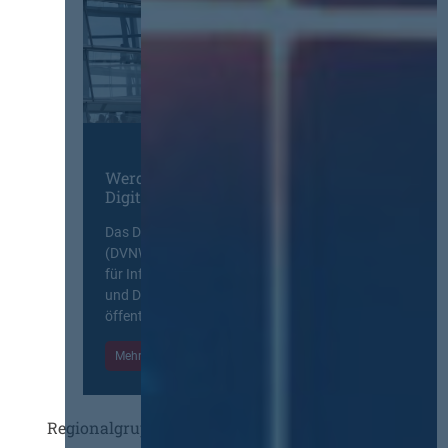
Werden Sie Mitglied im
Digitalen Netzwerk
Das Deutsche Vergabenetzwerk
(DVNW) ist eine exklusive Plattform
für Information, Wissensaustausch
und Diskurs zwischen allen am
öffentlichen Markt beteiligten Kräften.
Mehr Informationen
Einloggen
Regionalgruppen