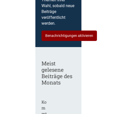
Themen Ihrer
Wahl, sobald neue
Beiträge
veröffentlicht
werden.
Benachrichtigungen aktivieren
Meist
gelesene
Beiträge des
Monats
Ko
m
mt