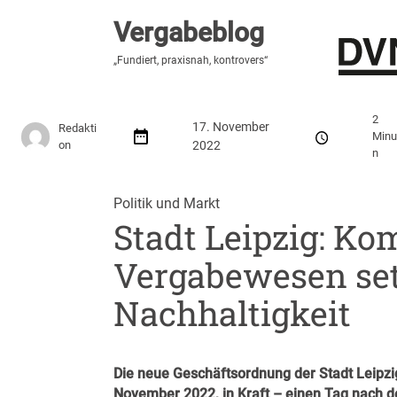
Vergabeblog
Vergabeblog
„Fundiert, praxisnah, kontrovers“
„Fundiert, praxisnah, kontrovers“
Stellenmarkt
Autor:innen
Über den Vergabeblo
2
17. November
Redakti
Minu
on
2022
n
Politik und Markt
Stadt Leipzig: K
Vergabewesen set
Nachhaltigkeit
Die neue Geschäftsordnung der Stadt Leipzig
November 2022, in Kraft – einen Tag nach d