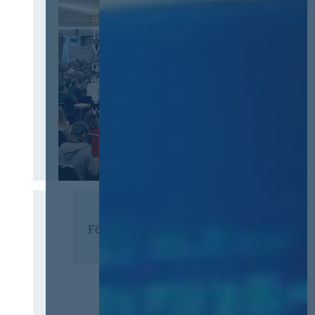
12. & 13. November 2026 in
Berlin
13. Deutscher
Vergabetag
Der Jahreskongress für
öffentliches
Beschaffungswesen und
Vergaberecht
Infos & Tickets
Förderer