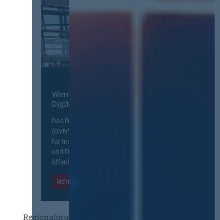
Werden Sie Mitglied im
Digitalen Netzwerk
Das Deutsche Vergabenetzwerk
(DVNW) ist eine exklusive Plattform
für Information, Wissensaustausch
und Diskurs zwischen allen am
öffentlichen Markt beteiligten Kräften.
Mehr Informationen
Einloggen
Regionalgruppen