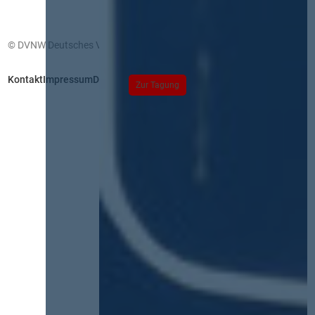
© DVNW Deutsches Vergabenetzwerk GmbH
Kontakt
Impressum
Datenschutz
Zur Tagung