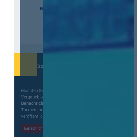
Immer informiert bleiben!
Möchten Sie keine Neuigkeiten aus dem
Vergabeblog verpassen? Per
E-Mail
Benachrichtigung
erhalten sie eine Nachricht zu
Themen Ihrer Wahl, sobald neue Beiträge
veröffentlicht werden.
Benachrichtigungen aktivieren