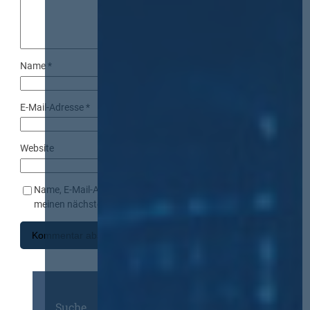
Name
*
E-Mail-Adresse
*
Website
Name, E-Mail-Adresse und Website in diesem Browser für
meinen nächsten Kommentar speichern.
Suche