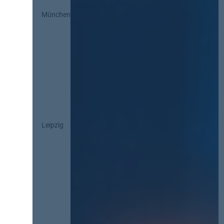
München
Leipzig