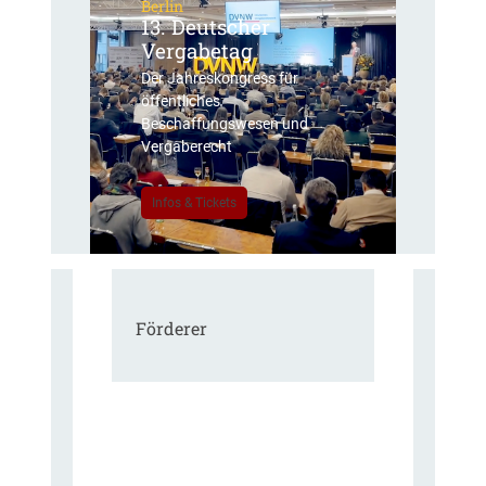
Berlin
13. Deutscher
Vergabetag
Der Jahreskongress für
öffentliches
Beschaffungswesen und
Vergaberecht
Infos & Tickets
Förderer