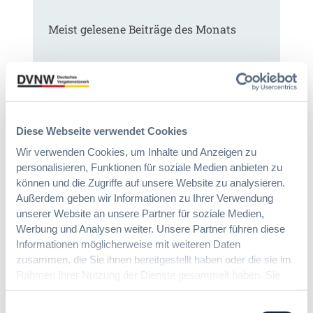
Meist gelesene Beiträge des Monats
Kommt eine EU-Vergabeverordnung?
Buy European, mehr Verhandlung, mehr
Steuerung
Diese Webseite verwendet Cookies
:
Annett Hartwecker
Wir verwenden Cookies, um Inhalte und Anzeigen zu
K
personalisieren, Funktionen für soziale Medien anbieten zu
o
können und die Zugriffe auf unsere Website zu analysieren.
m
Außerdem geben wir Informationen zu Ihrer Verwendung
Das HVTG 2026: Vereinfachung der
m
unserer Website an unsere Partner für soziale Medien,
Vergabe und Ausbau der Tariftreue in
t
Werbung und Analysen weiter. Unsere Partner führen diese
Hessen
e
Informationen möglicherweise mit weiteren Daten
i
zusammen, die Sie ihnen bereitgestellt haben oder die sie im
n
Rahmen Ihrer Nutzung der Dienste gesammelt haben. Sie
:
Dr. Peter Braun
e
D
geben Einwilligung zu unseren Cookies, wenn Sie unsere
E
a
Webseite weiterhin nutzen.
Einwilligungsauswahl
U