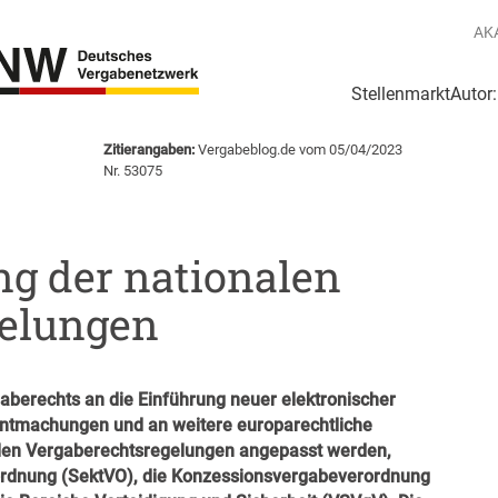
AK
Stellenmarkt
Autor
g
Login Netzwerk
Zitierangaben:
Vergabeblog.de vom 05/04/2023
Nr. 53075
g der nationalen
gelungen
berechts an die Einführung neuer elektronischer
ntmachungen und an weitere europarechtliche
nalen Vergaberechtsregelungen angepasst werden,
ordnung (SektVO), die Konzessionsvergabeverordnung