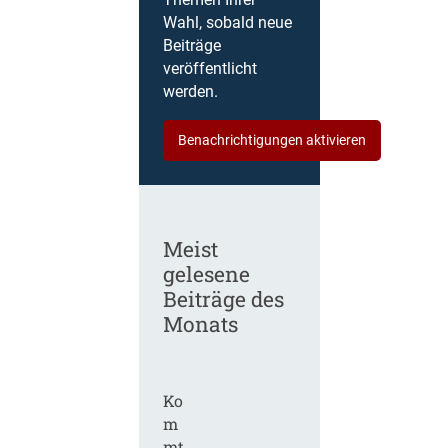
Themen Ihrer
Wahl, sobald neue
Beiträge
veröffentlicht
werden.
Benachrichtigungen aktivieren
Meist
gelesene
Beiträge des
Monats
Ko
m
mt