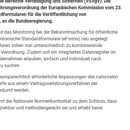
e Bereiche Verteidigung und Sicherheit (VSVgV). Die
hführungsverordnung der Europäischen Kommission vom 23.
formularen für die Veröffentlichung von
 so die Bundesregierung.
d das Monitoring bei der Bekanntmachung für öffentliche
lektronische Standardformulare (eForms) neu angelegt
aren sollen nun unterschiedlich zu kombinierende
 Verordnung. Zudem soll ein integriertes Datenregister im
ternehmen erlauben, einfach und individuell nach
zu suchen.
europarechtlich erforderliche Anpassungen des nationalen
fe aus einem Vertragsverletzungsverfahren der
räumt werden.
mt der Nationale Normenkontrollrat zu dem Schluss, dass
lziehbar und methodengerecht sei und erhebt keine