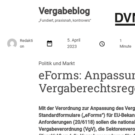
Vergabeblog
Vergabeblog
„Fundiert, praxisnah, kontrovers“
„Fundiert, praxisnah, kontrovers“
Stellenmarkt
Autor:innen
Über den Vergabeblo
5. April
Redakti
1
on
2023
Minute
Politik und Markt
eForms: Anpassun
Vergaberechtsre
Mit der Verordnung zur Anpassung des Verga
Standardformulare („eForms“) für EU-Bekan
Anforderungen (
20/6118
) sollen die natio
Vergabeverordnung (VgV), die Sektorenver