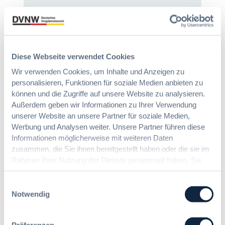
:
Annett Hartwecker
K
o
m
Diese Webseite verwendet Cookies
Das HVTG 2026: Vereinfachung der
m
Wir verwenden Cookies, um Inhalte und Anzeigen zu
Vergabe und Ausbau der Tariftreue in
t
personalisieren, Funktionen für soziale Medien anbieten zu
Hessen
e
i
können und die Zugriffe auf unsere Website zu analysieren.
n
Außerdem geben wir Informationen zu Ihrer Verwendung
:
Dr. Peter Braun
e
unserer Website an unsere Partner für soziale Medien,
D
E
Werbung und Analysen weiter. Unsere Partner führen diese
a
U
Informationen möglicherweise mit weiteren Daten
s
-
zusammen, die Sie ihnen bereitgestellt haben oder die sie im
UVgO vor der größten Reform seit
H
V
Rahmen Ihrer Nutzung der Dienste gesammelt haben. Sie
Einführung: BMWE legt
V
e
geben Einwilligung zu unseren Cookies, wenn Sie unsere
Referentenentwurf vor
T
r
Webseite weiterhin nutzen.
Einwilligungsauswahl
G
g
Notwendig
2
a
:
Redaktion
0
b
U
2
e
Präferenzen