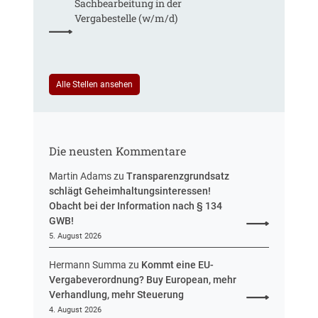
Sachbearbeitung in der
g
r
S
Vergabestelle (w/m/d)
t
e
t
R
u
e
e
e
u
f
i
e
e
n
Alle Stellen ansehen
r
r
H
u
e
e
n
n
s
g
t
s
Die neusten Kommentare
e
e
n
n
Martin Adams
zu
Transparenzgrundsatz
e
schlägt Geheimhaltungsinteressen!
n
Obacht bei der Information nach § 134
t
GWB!
w
5. August 2026
u
r
Hermann Summa
zu
Kommt eine EU-
f
Vergabeverordnung? Buy European, mehr
v
Verhandlung, mehr Steuerung
o
4. August 2026