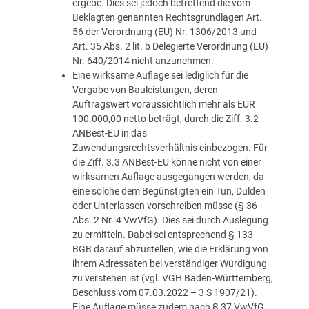
ergebe. Dies sei jedoch betreffend die vom
Beklagten genannten Rechtsgrundlagen Art.
56 der Verordnung (EU) Nr. 1306/2013 und
Art. 35 Abs. 2 lit. b Delegierte Verordnung (EU)
Nr. 640/2014 nicht anzunehmen.
Eine wirksame Auflage sei lediglich für die
Vergabe von Bauleistungen, deren
Auftragswert voraussichtlich mehr als EUR
100.000,00 netto beträgt, durch die Ziff. 3.2
ANBest-EU in das
Zuwendungsrechtsverhältnis einbezogen. Für
die Ziff. 3.3 ANBest-EU könne nicht von einer
wirksamen Auflage ausgegangen werden, da
eine solche dem Begünstigten ein Tun, Dulden
oder Unterlassen vorschreiben müsse (§ 36
Abs. 2 Nr. 4 VwVfG). Dies sei durch Auslegung
zu ermitteln. Dabei sei entsprechend § 133
BGB darauf abzustellen, wie die Erklärung von
ihrem Adressaten bei verständiger Würdigung
zu verstehen ist (vgl. VGH Baden-Württemberg,
Beschluss vom 07.03.2022 – 3 S 1907/21).
Eine Auflage müsse zudem nach § 37 VwVfG