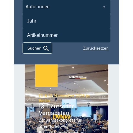
Autor:innen
Zurücksetzen
12. & 13. November 2026 in
Berlin
13. Deutscher
Vergabetag
Der Jahreskongress für
öffentliches
Beschaffungswesen und