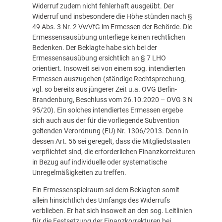
Widerruf zudem nicht fehlerhaft ausgeübt. Der
Widerruf und insbesondere die Höhe stünden nach §
49 Abs. 3 Nr. 2 VwVfG im Ermessen der Behörde. Die
Ermessensausübung unterliege keinen rechtlichen
Bedenken. Der Beklagte habe sich bei der
Ermessensausübung ersichtlich an § 7 LHO
orientiert. Insoweit sei von einem sog. intendierten
Ermessen auszugehen (ständige Rechtsprechung,
vgl. so bereits aus jüngerer Zeit u.a. OVG Berlin-
Brandenburg, Beschluss vom 26.10.2020 – OVG 3 N
95/20). Ein solches intendiertes Ermessen ergebe
sich auch aus der für die vorliegende Subvention
geltenden Verordnung (EU) Nr. 1306/2013. Denn in
dessen Art. 56 sei geregelt, dass die Mitgliedstaaten
verpflichtet sind, die erforderlichen Finanzkorrekturen
in Bezug auf individuelle oder systematische
Unregelmäßigkeiten zu treffen.
Ein Ermessenspielraum sei dem Beklagten somit
allein hinsichtlich des Umfangs des Widerrufs
verblieben. Er hat sich insoweit an den sog. Leitlinien
für die Festsetzung der Finanzkorrekturen bei