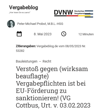
Vergabeblog
„Hier lesen Sie es zuerst“
Peter Michael Probst, M.B.L.-HSG
8. Mai 2023
12 Minuten
Zitierangaben:
Vergabeblog.de vom 08/05/2023 Nr.
53282
Bauleistungen
  –  
Recht
Verstoß gegen (wirksam
beauflagte)
Vergabepflichten ist bei
EU-Förderung zu
sanktionieren! (VG
Cottbus, Urt. v. 03.02.2023