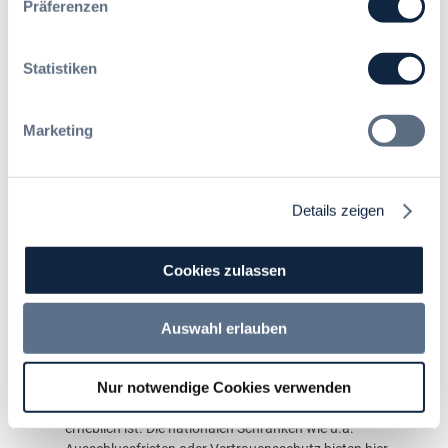
Präferenzen
Daraus folgt, dass auch die Jahresfrist nach § 48
Abs. 4 S. 1 VwVfG durch das Unionsrecht mit seiner
abschließenden Regelungssystematik zum
Statistiken
Vertrauensschutz bei der Rückforderung
unionsrechtswidriger Beihilfen überlagert wird (vgl.
Niedersächsisches OVG, Beschluss vom 19.05.2021
Marketing
– 10 LA 205/20).
Rechtliche Würdigung
Details zeigen
Die ausführlich begründete und zutreffende
Entscheidung des VG Cottbus enthält nicht nur einige
zutreffende Verweise auf die einschlägige
Cookies zulassen
Rechtsprechung anderer Verwaltungsgerichte,
sondern zudem einige interessante Aussagen im
Auswahl erlauben
Kontext des Zuwendungsvergaberechts.
Festzuhalten ist im Kern zunächst (erneut), dass bei
durch EU-Mittel gewährten Zuwendungen das Risiko
Nur notwendige Cookies verwenden
der Rückforderung/ Kürzung bei Vergabefehlern
erheblich ist. Die nationalen Schranken wie u.a.