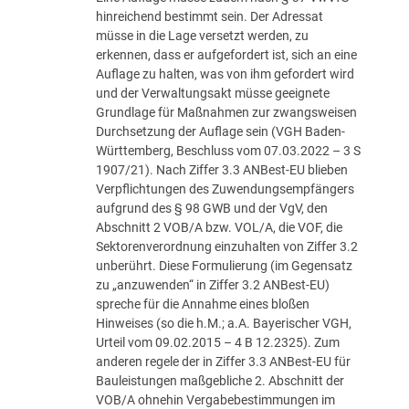
hinreichend bestimmt sein. Der Adressat
müsse in die Lage versetzt werden, zu
erkennen, dass er aufgefordert ist, sich an eine
Auflage zu halten, was von ihm gefordert wird
und der Verwaltungsakt müsse geeignete
Grundlage für Maßnahmen zur zwangsweisen
Durchsetzung der Auflage sein (VGH Baden-
Württemberg, Beschluss vom 07.03.2022 – 3 S
1907/21). Nach Ziffer 3.3 ANBest-EU blieben
Verpflichtungen des Zuwendungsempfängers
aufgrund des § 98 GWB und der VgV, den
Abschnitt 2 VOB/A bzw. VOL/A, die VOF, die
Sektorenverordnung einzuhalten von Ziffer 3.2
unberührt. Diese Formulierung (im Gegensatz
zu „anzuwenden“ in Ziffer 3.2 ANBest-EU)
spreche für die Annahme eines bloßen
Hinweises (so die h.M.; a.A. Bayerischer VGH,
Urteil vom 09.02.2015 – 4 B 12.2325). Zum
anderen regele der in Ziffer 3.3 ANBest-EU für
Bauleistungen maßgebliche 2. Abschnitt der
VOB/A ohnehin Vergabebestimmungen im