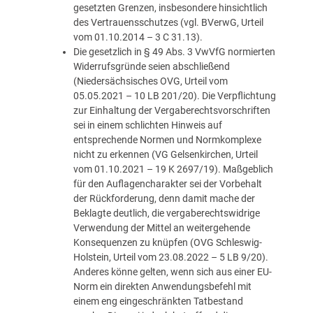
gesetzten Grenzen, insbesondere hinsichtlich
des Vertrauensschutzes (vgl. BVerwG, Urteil
vom 01.10.2014 – 3 C 31.13).
Die gesetzlich in § 49 Abs. 3 VwVfG normierten
Widerrufsgründe seien abschließend
(Niedersächsisches OVG, Urteil vom
05.05.2021 – 10 LB 201/20). Die Verpflichtung
zur Einhaltung der Vergaberechtsvorschriften
sei in einem schlichten Hinweis auf
entsprechende Normen und Normkomplexe
nicht zu erkennen (VG Gelsenkirchen, Urteil
vom 01.10.2021 – 19 K 2697/19). Maßgeblich
für den Auflagencharakter sei der Vorbehalt
der Rückforderung, denn damit mache der
Beklagte deutlich, die vergaberechtswidrige
Verwendung der Mittel an weitergehende
Konsequenzen zu knüpfen (OVG Schleswig-
Holstein, Urteil vom 23.08.2022 – 5 LB 9/20).
Anderes könne gelten, wenn sich aus einer EU-
Norm ein direkten Anwendungsbefehl mit
einem eng eingeschränkten Tatbestand