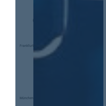
Frankfurt
München