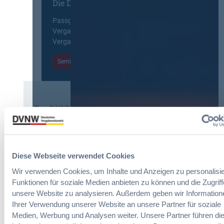
Die DVNW Akademie
e
r
e
r
o
f
Passgenaue Seminare für
V
p
o
Vergabepraktikerinnen und
e
e
r
Vergabepraktiker.
r
a
m
g
n
Seminare entdecken
s
a
,
e
b
m
i
e
e
t
u
h
E
n
Der DVNW Stellenmarkt
r
i
d
V
n
Ingenieur/-in Architektur / Bau
A
e
f
(m/w/d)
u
r
ü
s
h
Diese Webseite verwendet Cookies
h
b
a
r
a
Wir verwenden Cookies, um Inhalte und Anzeigen zu personalisie
n
u
u
Vergabemanager (m/w/d)
Funktionen für soziale Medien anbieten zu können und die Zugriff
d
n
d
unsere Website zu analysieren. Außerdem geben wir Information
l
g
e
u
Ihrer Verwendung unserer Website an unsere Partner für soziale
:
r
n
Medien, Werbung und Analysen weiter. Unsere Partner führen di
B
T