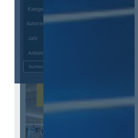
Autor:innen
Zurücksetzen
12. & 13. November 2026 in
Berlin
13. Deutscher
Vergabetag