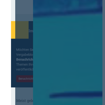
Immer informiert bleiben!
Möchten Sie keine Neuigkeiten aus dem
Vergabeblog verpassen? Per
E-Mail
Benachrichtigung
erhalten sie eine Nachricht zu
Themen Ihrer Wahl, sobald neue Beiträge
veröffentlicht werden.
Benachrichtigungen aktivieren
Meist gelesene Beiträge des Monats