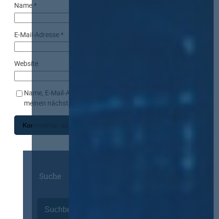
Name
*
E-Mail-Adresse
*
Website
Name, E-Mail-Adresse und Website in diesem Browser für
meinen nächsten Kommentar speichern.
Suche