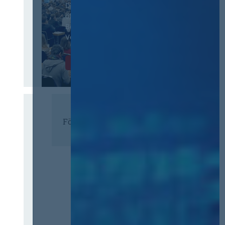
Der Jahreskongress für
öffentliches
Beschaffungswesen und
Vergaberecht
Infos & Tickets
Förderer