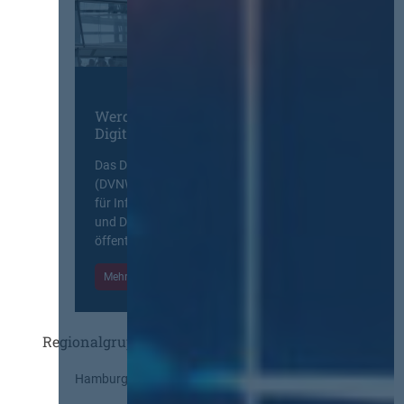
Werden Sie Mitglied im
Digitalen Netzwerk
Das Deutsche Vergabenetzwerk
(DVNW) ist eine exklusive Plattform
für Information, Wissensaustausch
und Diskurs zwischen allen am
öffentlichen Markt beteiligten Kräften.
Mehr Informationen
Einloggen
Regionalgruppen
Hamburg