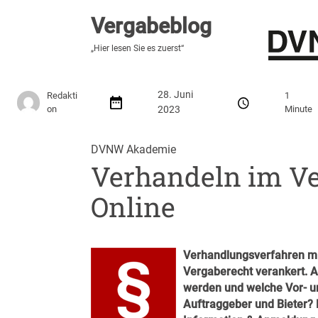
Vergabeblog
Vergabeblog
„Hier lesen Sie es zuerst“
„Hier lesen Sie es zuerst“
Stellenmarkt
Autor:innen
Über den Vergabeblo
28. Juni
Redakti
1
on
2023
Minute
DVNW Akademie
Verhandeln im Ver
Online
Verhandlungsverfahren mi
Vergaberecht verankert. 
werden und welche Vor- u
Auftraggeber und Bieter? 