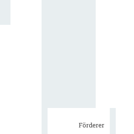
für die
ergänzend
Vertragsbe
gungen vo
IT-
Beschaffu
in der
öffentlich
Verwaltun
Zur Tagu
Förderer