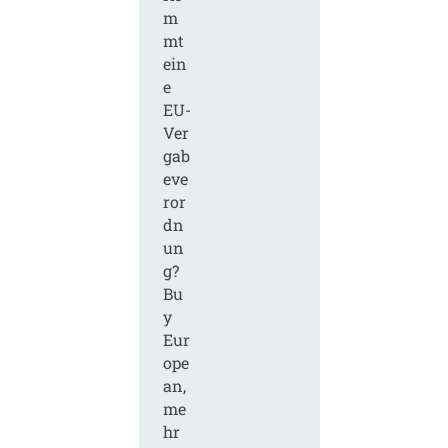
m
mt
ein
e
EU-
Ver
gab
eve
ror
dn
un
g?
Bu
y
Eur
ope
an,
me
hr