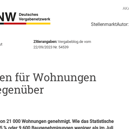
AK
Stellenmarkt
Autor
g
Login Netzwerk
Zitierangaben:
Vergabeblog.de vom
ut
22/09/2023 Nr. 54539
en für Wohnungen
gegenüber
von 21 000 Wohnungen genehmigt. Wie das Statistische
1,5 % oder 9 600 Baugenehmigungen weniger als im Juli