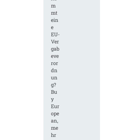
m
mt
ein
e
EU-
Ver
gab
eve
ror
dn
un
g?
Bu
y
Eur
ope
an,
me
hr