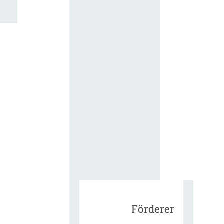
für die
ergänzend
Vertragsbe
gungen vo
IT-
Beschaffu
in der
öffentlich
Verwaltun
Zur Tagu
Förderer