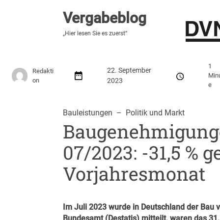
Vergabeblog
Vergabeblog
„Fundiert, praxisnah, kontrovers“
„Hier lesen Sie es zuerst“
Stellenmarkt
Autor:innen
Über den Vergabeblo
1
22. September
Redakti
Min
on
2023
e
Bauleistungen
  –  
Politik und Markt
Baugenehmigung
07/2023: -31,5 % 
Vorjahresmonat
Im Juli 2023 wurde in Deutschland der Bau 
Bundesamt (Destatis) mitteilt, waren das 3