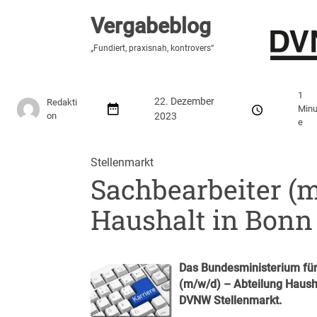
Vergabeblog
Vergabeblog
„Fundiert, praxisnah, kontrovers“
„Fundiert, praxisnah, kontrovers“
Stellenmarkt
Autor:innen
Über den Vergabeblo
1
22. Dezember
Redakti
Minu
on
2023
e
Stellenmarkt
Sachbearbeiter (
Haushalt in Bonn 
Das Bundesministerium für
(m/w/d) – Abteilung Hausha
DVNW Stellenmarkt
.