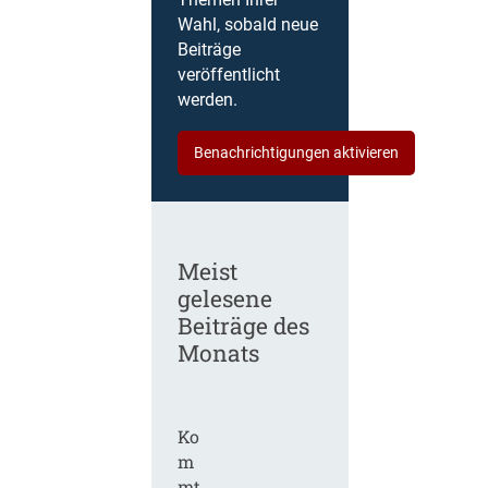
Themen Ihrer
Wahl, sobald neue
Beiträge
veröffentlicht
werden.
Benachrichtigungen aktivieren
Meist
gelesene
Beiträge des
Monats
Ko
m
mt