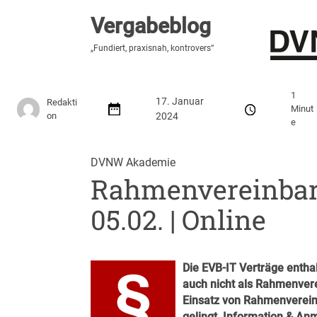
Vergabeblog
Vergabeblog
„Hier lesen Sie es zuerst“
„Fundiert, praxisnah, kontrovers“
Stellenmarkt
Autor:innen
Über den Vergabeblo
1
17. Januar
Redakti
Minut
on
2024
e
DVNW Akademie
Rahmenvereinbar
05.02. | Online
Die EVB-IT Verträge enth
auch nicht als Rahmenvere
Einsatz von Rahmenverein
gelingt.
Information & An