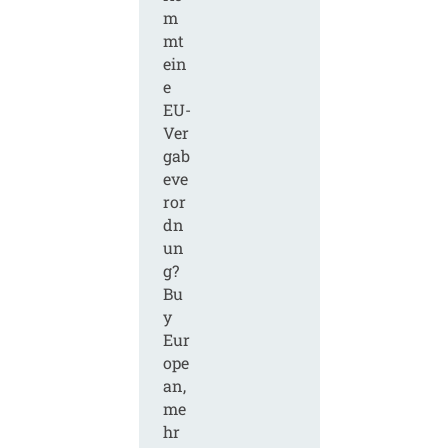
m
mt
ein
e
EU-
Ver
gab
eve
ror
dn
un
g?
Bu
y
Eur
ope
an,
me
hr