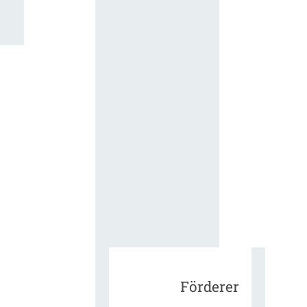
für die
ergänzend
Vertragsbe
gungen vo
IT-
Beschaffu
in der
öffentlich
Verwaltun
Zur Tagu
Förderer