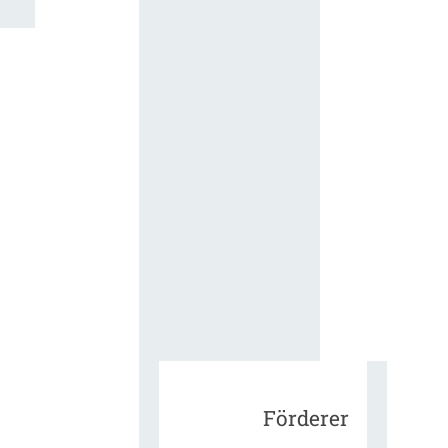
für die
ergänzend
Vertragsbe
gungen vo
IT-
Beschaffu
in der
öffentlich
Verwaltun
Zur Tagu
Förderer