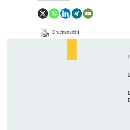
Druckansicht
1
D