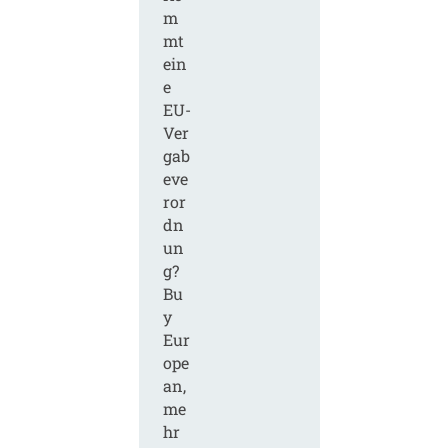
m
mt
ein
e
EU-
Ver
gab
eve
ror
dn
un
g?
Bu
y
Eur
ope
an,
me
hr