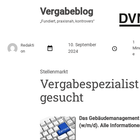
Vergabeblog
Vergabeblog
„Hier lesen Sie es zuerst“
„Fundiert, praxisnah, kontrovers“
Stellenmarkt
Autor:innen
Über den Vergabeblo
1
10. September
Redakti
Min
on
2024
e
Stellenmarkt
Vergabespezialist
gesucht
Das Gebäudemanagement Sc
(w/m/d). Alle Informatione