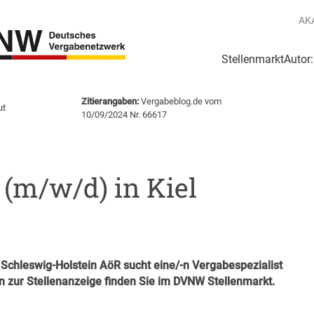
AK
Stellenmarkt
Autor
g
Login Netzwerk
Zitierangaben:
Vergabeblog.de vom
ut
10/09/2024 Nr. 66617
 (m/w/d) in Kiel
hleswig-Holstein AöR sucht eine/-n Vergabespezialist
n zur Stellenanzeige finden Sie im
DVNW Stellenmarkt
.