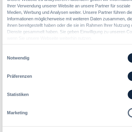
e
e
Vergabemanager (m/w/d)
Ihrer Verwendung unserer Website an unsere Partner für soziale
n
u
n
Medien, Werbung und Analysen weiter. Unsere Partner führen di
d
n
l
Informationen möglicherweise mit weiteren Daten zusammen, die
d
u
ihnen bereitgestellt haben oder die sie im Rahmen Ihrer Nutzung 
A
n
Referent*in Vergabe und
Dienste gesammelt haben. Sie geben Einwilligung zu unseren Co
u
g
Finanzmanagement
wenn Sie unsere Webseite weiterhin nutzen.
s
,
b
m
Einwilligungsauswahl
a
e
Notwendig
u
h
Fachgebiets­leitung Vergabe
d
r
(w/m/d)
e
S
Präferenzen
r
t
T
e
a
u
Statistiken
r
Alle Stellen ansehen
e
i
r
f
u
Marketing
t
n
r
g
Die neusten Kommentare
e