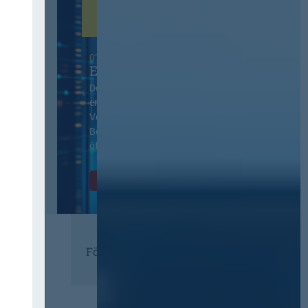
07. Oktober 2026 in Berlin
EVB-IT Thementag
Der Thementag für die
ergänzenden
Vertragsbedingungen von IT-
Beschaffung in der
öffentlichen Verwaltung
Zur Tagung
Förderer