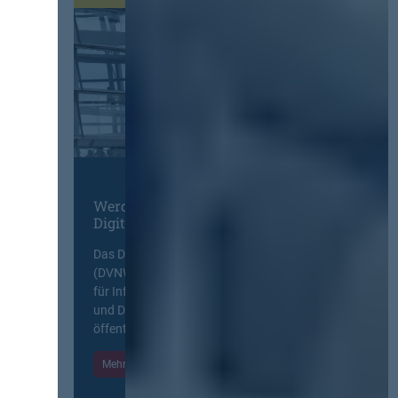
Werden Sie Mitglied im
Digitalen Netzwerk
Das Deutsche Vergabenetzwerk
(DVNW) ist eine exklusive Plattform
für Information, Wissensaustausch
und Diskurs zwischen allen am
öffentlichen Markt beteiligten Kräften.
Mehr Informationen
Einloggen