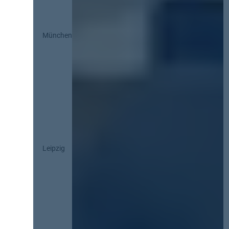
München
Leipzig