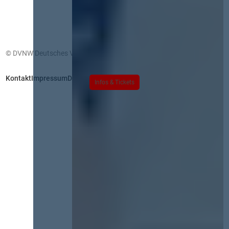
© DVNW Deutsches Vergabenetzwerk GmbH
Kontakt
Impressum
Datenschutz
Infos & Tickets