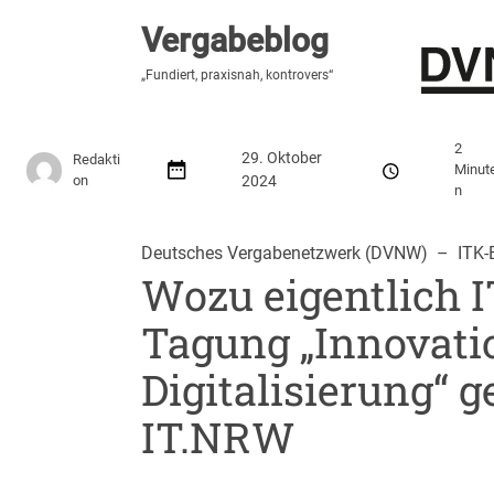
Vergabeblog
Vergabeblog
„Fundiert, praxisnah, kontrovers“
„Fundiert, praxisnah, kontrovers“
Stellenmarkt
Autor:innen
Über den Vergabeblo
2
29. Oktober
Redakti
Minut
on
2024
n
Deutsches Vergabenetzwerk (DVNW)
  –  
ITK-
Wozu eigentlich 
Tagung „Innovati
Digitalisierung“
IT.NRW