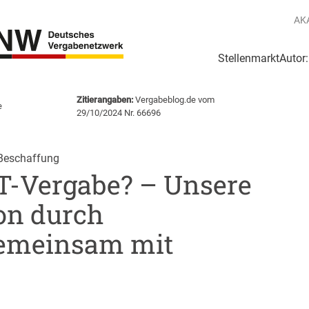
AK
Stellenmarkt
Autor
g
Login Netzwerk
Zitierangaben:
Vergabeblog.de vom
e
29/10/2024 Nr. 66696
Beschaffung
IT-Vergabe? – Unsere
on durch
 gemeinsam mit