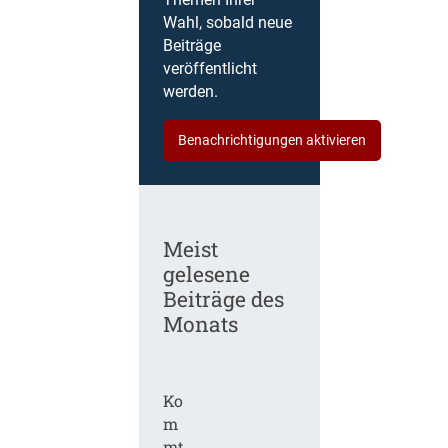
Themen Ihrer
Wahl, sobald neue
Beiträge
veröffentlicht
werden.
Benachrichtigungen aktivieren
Meist
gelesene
Beiträge des
Monats
Ko
m
mt