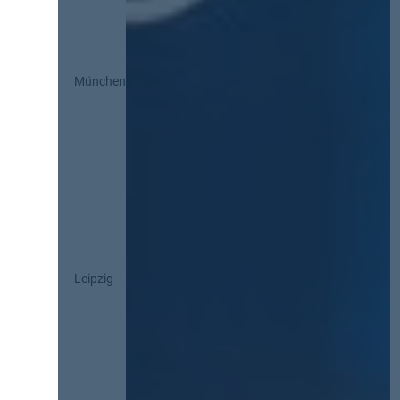
München
Leipzig