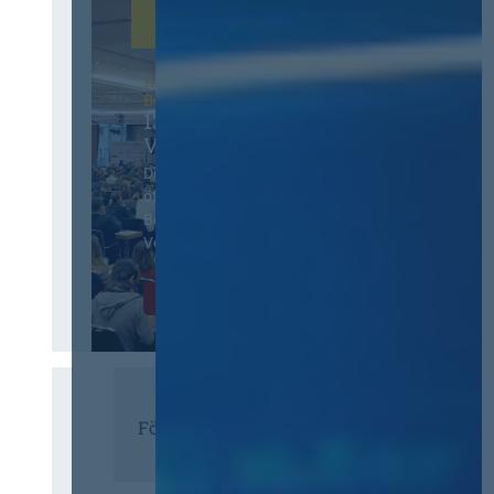
12. & 13. November 2026 in
Berlin
13. Deutscher
Vergabetag
Der Jahreskongress für
öffentliches
Beschaffungswesen und
Vergaberecht
Infos & Tickets
Förderer