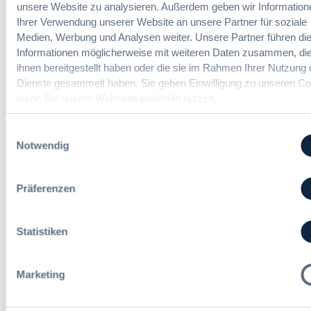
unsere Website zu analysieren. Außerdem geben wir Information
s
b
a
Ihrer Verwendung unserer Website an unsere Partner für soziale
a
a
Vergabemanager (m/w/d)
n
Medien, Werbung und Analysen weiter. Unsere Partner führen di
m
u
d
t
Informationen möglicherweise mit weiteren Daten zusammen, die
d
l
v
ihnen bereitgestellt haben oder die sie im Rahmen Ihrer Nutzung 
e
u
e
Dienste gesammelt haben. Sie geben Einwilligung zu unseren Co
r
n
Referent*in Vergabe und
r
wenn Sie unsere Webseite weiterhin nutzen.
T
g
Finanzmanagement
g
a
,
a
r
Einwilligungsauswahl
m
b
i
Notwendig
e
e
f
h
Fachgebiets­leitung Vergabe
n
t
r
(w/m/d)
r
Präferenzen
S
e
t
u
e
e
Statistiken
u
i
Alle Stellen ansehen
e
n
r
H
Marketing
u
e
n
s
g
Die neusten Kommentare