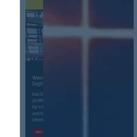
Werden Sie Mitglied im
Digitalen Netzwerk
Das Deutsche Vergabenetzwerk
(DVNW) ist eine exklusive Plattform
für Information, Wissensaustausch
und Diskurs zwischen allen am
öffentlichen Markt beteiligten Kräften.
Mehr Informationen
Einloggen