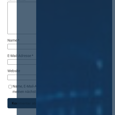
Name
*
E-Mail-Adresse
*
Website
Name, E-Mail-Adresse und Website in diesem Browser für
meinen nächsten Kommentar speichern.