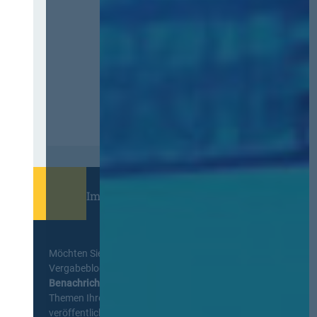
Immer informiert bleiben!
Möchten Sie keine Neuigkeiten aus dem
Vergabeblog verpassen? Per
E-Mail
Benachrichtigung
erhalten sie eine Nachricht zu
Themen Ihrer Wahl, sobald neue Beiträge
veröffentlicht werden.