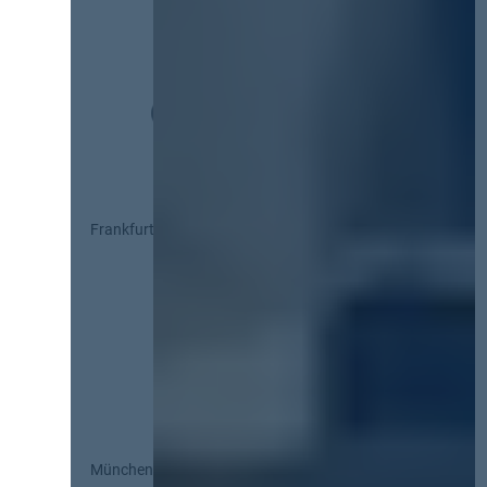
Frankfurt
München