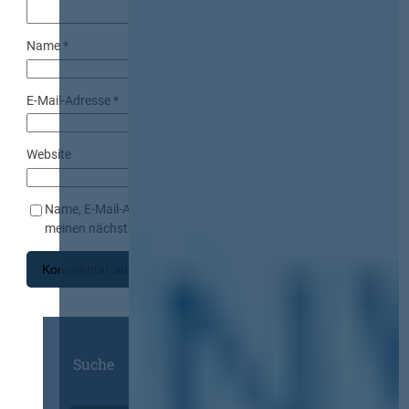
Name
*
E-Mail-Adresse
*
Website
Name, E-Mail-Adresse und Website in diesem Browser für
meinen nächsten Kommentar speichern.
Suche