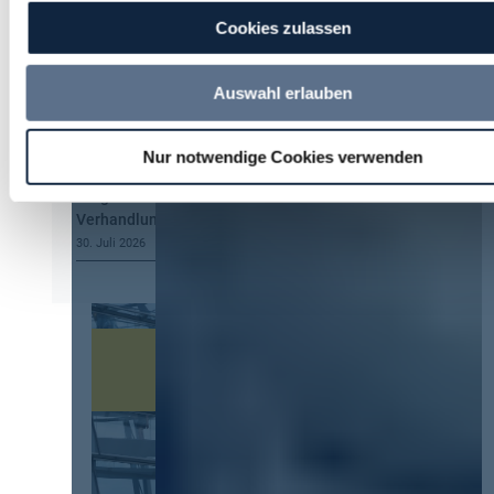
5. August 2026
Cookies zulassen
Hermann Summa
zu
Kommt eine EU-
Vergabeverordnung? Buy European, mehr
Auswahl erlauben
Verhandlung, mehr Steuerung
4. August 2026
Nur notwendige Cookies verwenden
U. Paul
zu
Kommt eine EU-
Vergabeverordnung? Buy European, mehr
Verhandlung, mehr Steuerung
30. Juli 2026