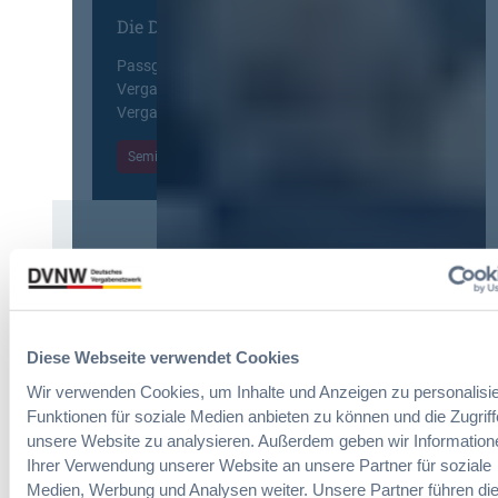
g
E
l
Die DVNW Akademie
d
u
e
e
r
i
Passgenaue Seminare für
r
o
c
Vergabepraktikerinnen und
V
p
h
Vergabepraktiker.
e
e
t
r
a
Seminare entdecken
e
g
n
r
a
,
u
b
m
n
e
e
g
u
Der DVNW Stellenmarkt
h
f
n
r
ü
Ingenieur/-in Architektur / Bau
d
V
r
(m/w/d)
A
e
G
u
r
Diese Webseite verwendet Cookies
e
s
h
Wir verwenden Cookies, um Inhalte und Anzeigen zu personalisie
s
b
a
Funktionen für soziale Medien anbieten zu können und die Zugriff
a
a
Vergabemanager (m/w/d)
n
m
unsere Website zu analysieren. Außerdem geben wir Information
u
d
t
Ihrer Verwendung unserer Website an unsere Partner für soziale
d
l
v
Medien, Werbung und Analysen weiter. Unsere Partner führen di
e
u