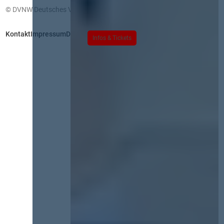
© DVNW Deutsches Vergabenetzwerk GmbH
Kontakt
Impressum
Datenschutz
Infos & Tickets