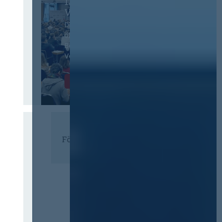
13. Deutscher
Vergabetag
Der Jahreskongress für
öffentliches
Beschaffungswesen und
Vergaberecht
Infos & Tickets
Förderer