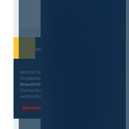
Immer informiert bleiben!
Möchten Sie keine Neuigkeiten aus dem
Vergabeblog verpassen? Per
E-Mail
Benachrichtigung
erhalten sie eine Nachricht zu
Themen Ihrer Wahl, sobald neue Beiträge
veröffentlicht werden.
Benachrichtigungen aktivieren