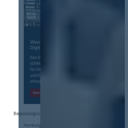
Werden Sie Mitglied im
Digitalen Netzwerk
Das Deutsche Vergabenetzwerk
(DVNW) ist eine exklusive Plattform
für Information, Wissensaustausch
und Diskurs zwischen allen am
öffentlichen Markt beteiligten Kräften.
Mehr Informationen
Einloggen
Regionalgruppen
Hamburg