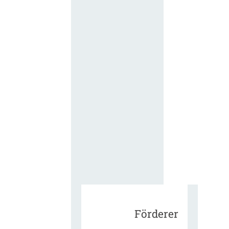
für die
ergänzend
Vertragsbe
gungen vo
IT-
Beschaffu
in der
öffentlich
Verwaltun
Zur Tagu
Förderer