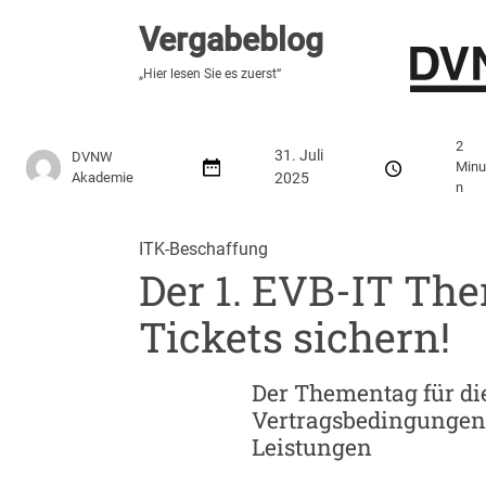
Vergabeblog
Vergabeblog
„Hier lesen Sie es zuerst“
„Hier lesen Sie es zuerst“
Stellenmarkt
Autor:innen
Über den Vergabeblo
2
31. Juli
DVNW
Minu
Akademie
2025
n
ITK-Beschaffung
Der 1. EVB-IT The
Tickets sichern!
Der Thementag für d
Vertragsbedingungen 
Leistungen