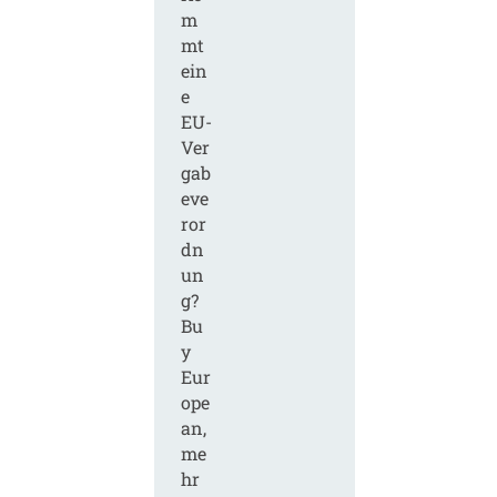
m
mt
ein
e
EU-
Ver
gab
eve
ror
dn
un
g?
Bu
y
Eur
ope
an,
me
hr