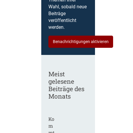
Themen Ihrer
Wahl, sobald neue
Beiträge
veröffentlicht
werden.
Benachrichtigungen aktivieren
Meist
gelesene
Beiträge des
Monats
Ko
m
mt