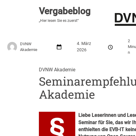
Vergabeblog
Vergabeblog
„Fundiert, praxisnah, kontrovers“
„Hier lesen Sie es zuerst“
Stellenmarkt
Autor:innen
Über den Vergabeblo
2
4. März
DVNW
Minu
Akademie
2026
n
DVNW Akademie
Seminarempfehl
Akademie
Liebe Leserinnen und Lese
Seminar für Sie, das wir 
enthielten die EVB-IT kei