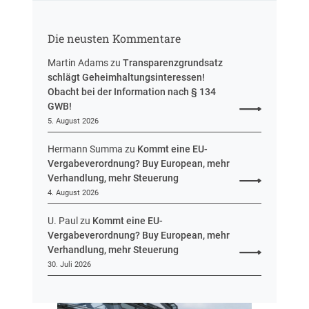
u
t
n
r
g
Die neusten Kommentare
e
u
Martin Adams
zu
Transparenzgrundsatz
e
schlägt Geheimhaltungsinteressen!
i
Obacht bei der Information nach § 134
n
GWB!
H
5. August 2026
e
s
Hermann Summa
zu
Kommt eine EU-
s
Vergabeverordnung? Buy European, mehr
e
Verhandlung, mehr Steuerung
n
4. August 2026
U. Paul
zu
Kommt eine EU-
Vergabeverordnung? Buy European, mehr
Verhandlung, mehr Steuerung
30. Juli 2026