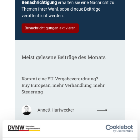
Benachrichtigung
erhalten sie eine Nachricht zu
Themen Ihrer Wahl, sobald neue Beiträge
veröffentlicht werden.
Benachrichtigungen aktivieren
Meist gelesene Beiträge des Monats
Kommt eine EU-Vergabeverordnung?
Buy European, mehr Verhandlung, mehr
Steuerung
:
Annett Hartwecker
K
o
m
§ 97a GWB: Leichte Erleichterung für
m