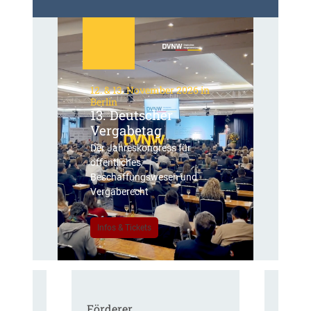
12. & 13. November 2026 in
Berlin
13. Deutscher
Vergabetag
Der Jahreskongress für
öffentliches
Beschaffungswesen und
Vergaberecht
Infos & Tickets
Förderer