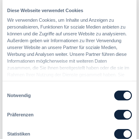
Gesamtvergaben
t
e
Diese Webseite verwendet Cookies
i
Wir verwenden Cookies, um Inhalte und Anzeigen zu
:
Dr. Jan T. Tenner, LL.M.
n
personalisieren, Funktionen für soziale Medien anbieten zu
§
e
können und die Zugriffe auf unsere Website zu analysieren.
9
E
7
Außerdem geben wir Informationen zu Ihrer Verwendung
U
Das HVTG 2026: Vereinfachung der
a
unserer Website an unsere Partner für soziale Medien,
-
Vergabe und Ausbau der Tariftreue in
G
Werbung und Analysen weiter. Unsere Partner führen diese
V
Hessen
W
Informationen möglicherweise mit weiteren Daten
e
B
zusammen, die Sie ihnen bereitgestellt haben oder die sie im
r
:
g
Rahmen Ihrer Nutzung der Dienste gesammelt haben. Sie
:
Dr. Peter Braun
L
a
geben Einwilligung zu unseren Cookies, wenn Sie unsere
D
e
b
Webseite weiterhin nutzen.
Einwilligungsauswahl
a
i
e
Notwendig
s
c
v
H
h
e
V
t
r
Präferenzen
T
e
o
G
E
r
2
r
d
Statistiken
0
l