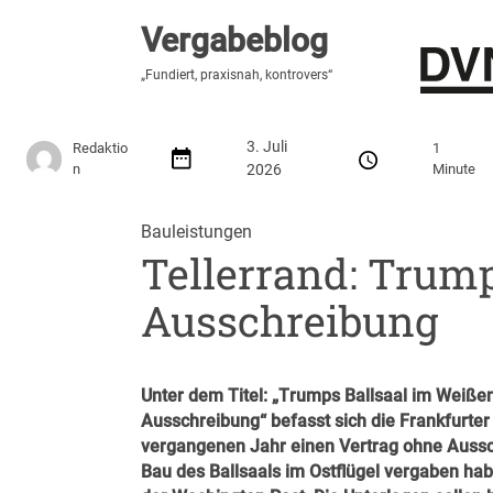
Vergabeblog
Vergabeblog
„Hier lesen Sie es zuerst“
„Fundiert, praxisnah, kontrovers“
Stellenmarkt
Autor:innen
Über den Vergabeblo
3. Juli
Redaktio
1
n
2026
Minute
Bauleistungen
Tellerrand: Trump
Ausschreibung
Unter dem Titel: „
Trumps Ballsaal im Weißen
Ausschreibung
“ befasst sich die Frankfurt
vergangenen Jahr einen Vertrag ohne Aussch
Bau des Ballsaals im Ostflügel vergaben hab