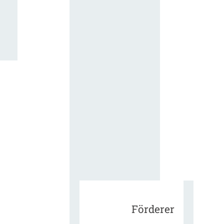
für die
ergänzend
Vertragsbe
gungen vo
IT-
Beschaffu
in der
öffentlich
Verwaltun
Zur Tagu
Förderer