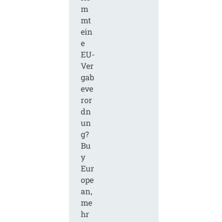
m
mt
ein
e
EU-
Ver
gab
eve
ror
dn
un
g?
Bu
y
Eur
ope
an,
me
hr