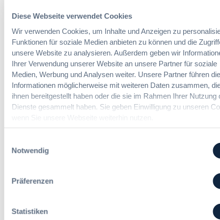
m
i
e
e
Diese Webseite verwendet Cookies
t
u
h
E
n
Der DVNW Stellenmarkt
Wir verwenden Cookies, um Inhalte und Anzeigen zu personalisie
r
i
d
Funktionen für soziale Medien anbieten zu können und die Zugriff
V
n
Ingenieur/-in Architektur / Bau
A
unsere Website zu analysieren. Außerdem geben wir Information
e
f
(m/w/d)
u
Ihrer Verwendung unserer Website an unsere Partner für soziale
r
ü
s
h
Medien, Werbung und Analysen weiter. Unsere Partner führen di
h
b
a
Informationen möglicherweise mit weiteren Daten zusammen, die
r
a
n
ihnen bereitgestellt haben oder die sie im Rahmen Ihrer Nutzung 
u
u
Vergabemanager (m/w/d)
d
Dienste gesammelt haben. Sie geben Einwilligung zu unseren Co
n
d
l
wenn Sie unsere Webseite weiterhin nutzen.
g
e
u
:
r
n
Einwilligungsauswahl
B
T
g
Referent*in Vergabe und
Notwendig
M
a
,
Finanzmanagement
W
r
m
E
i
e
Präferenzen
l
f
h
e
t
r
Fachgebiets­leitung Vergabe
g
r
S
(w/m/d)
Statistiken
t
e
t