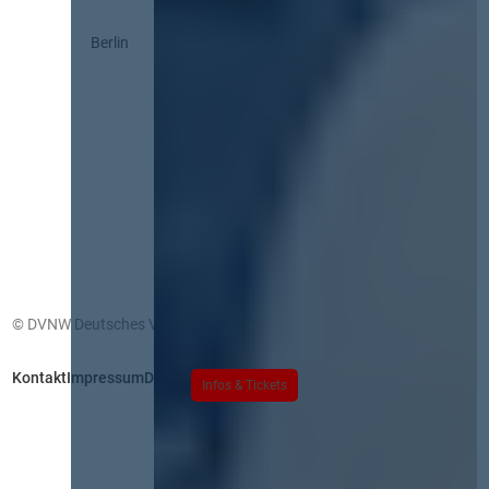
Berlin
© DVNW Deutsches Vergabenetzwerk GmbH
Kontakt
Impressum
Datenschutz
Infos & Tickets