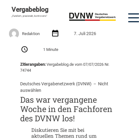
Vergabeblog
„Fundiert, praxisnah, kontrovers“
7. Juli 2026
Redaktion
1 Minute
Zitierangaben:
Vergabeblog.de vom 07/07/2026 Nr.
74744
Deutsches Vergabenetzwerk (DVNW)
  –  
Nicht
auswählen
Das war vergangene
Woche in den Fachforen
des DVNW los!
Diskutieren Sie mit bei
aktuellen Themen rund um