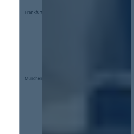
Frankfurt
München