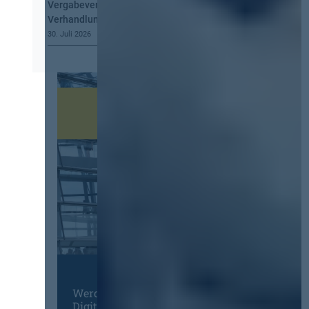
Vergabeverordnung? Buy European, mehr
Verhandlung, mehr Steuerung
30. Juli 2026
Werden Sie Mitglied im
Digitalen Netzwerk