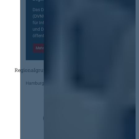
Das Deutsche Vergabenetzwerk
(DVNW) ist eine exklusive Plattform
für Information, Wissensaustausch
und Diskurs zwischen allen am
öffentlichen Markt beteiligten Kräften.
Mehr Informationen
Einloggen
Regionalgruppen
Hamburg