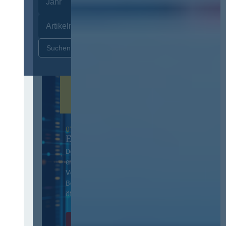
Zurücksetzen
07. Oktober 2026 in Berlin
EVB-IT Thementag
Der Thementag für die
ergänzenden
Vertragsbedingungen von IT-
Beschaffung in der
öffentlichen Verwaltung
Zur Tagung