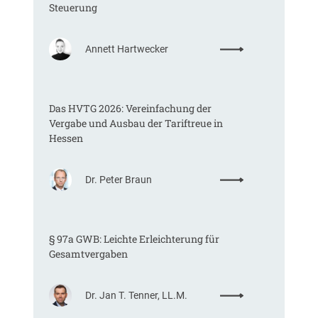
–
Steuerung
e
i
:
n
Annett Hartwecker
K
e
o
u
m
n
Das HVTG 2026: Vereinfachung der
m
t
Vergabe und Ausbau der Tariftreue in
t
e
Hessen
e
r
i
s
n
c
:
Dr. Peter Braun
e
h
D
E
ä
a
U
t
s
-
z
§ 97a GWB: Leichte Erleichterung für
H
V
t
Gesamtvergaben
V
e
e
T
r
W
G
g
a
:
Dr. Jan T. Tenner, LL.M.
2
a
r
§
0
b
e