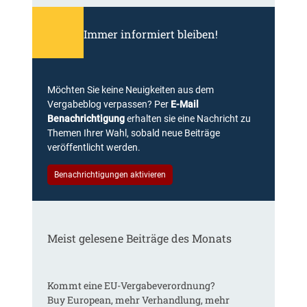
n
u
Immer informiert bleiben!
n
d
F
a
Möchten Sie keine Neuigkeiten aus dem
c
Vergabeblog verpassen? Per
E-Mail
h
Benachrichtigung
erhalten sie eine Nachricht zu
i
Themen Ihrer Wahl, sobald neue Beiträge
n
veröffentlicht werden.
f
o
Benachrichtigungen aktivieren
r
m
a
t
Meist gelesene Beiträge des Monats
i
o
n
e
Kommt eine EU-Vergabeverordnung?
n
Buy European, mehr Verhandlung, mehr