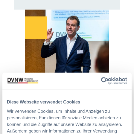
9
2
e
n
7
6
v
g
a
:
e
r
G
V
r
u
W
e
o
p
B
r
r
p
:
e
d
e
L
i
n
e
n
u
i
f
n
c
a
g
h
c
?
t
h
B
e
u
u
E
n
y
r
g
E
Diese Webseite verwendet Cookies
l
Die DVNW Akademie
d
u
e
Wir verwenden Cookies, um Inhalte und Anzeigen zu
e
r
i
Passgenaue Seminare für
r
personalisieren, Funktionen für soziale Medien anbieten zu
o
c
Vergabepraktikerinnen und
V
können und die Zugriffe auf unsere Website zu analysieren.
p
h
Vergabepraktiker.
e
Außerdem geben wir Informationen zu Ihrer Verwendung
e