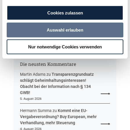
h
Fachgebiets­leitung Vergabe
n
t
r
(w/m/d)
r
Cookies zulassen
S
e
t
u
e
Auswahl erlauben
e
u
i
Alle Stellen ansehen
e
n
r
Nur notwendige Cookies verwenden
H
u
e
n
s
g
Die neusten Kommentare
s
e
Martin Adams
zu
Transparenzgrundsatz
n
schlägt Geheimhaltungsinteressen!
Obacht bei der Information nach § 134
GWB!
5. August 2026
Hermann Summa
zu
Kommt eine EU-
Vergabeverordnung? Buy European, mehr
Verhandlung, mehr Steuerung
4. August 2026