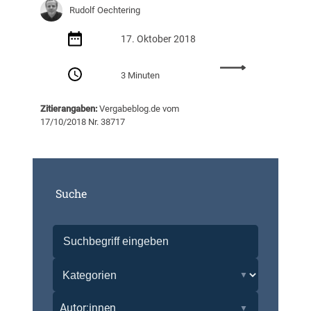
Rudolf Oechtering
17. Oktober 2018
:
3 Minuten
W
o
Zitierangaben:
Vergabeblog.de vom
r
17/10/2018 Nr. 38717
k
s
h
o
p
Suche
a
u
f
d
e
m
5
.
Autor:innen