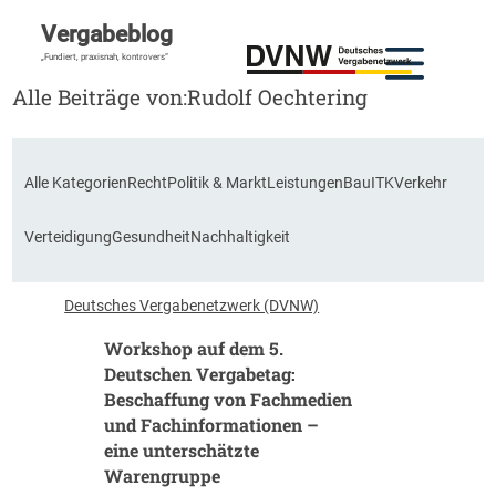
Vergabeblog
„Fundiert, praxisnah, kontrovers“
Alle Beiträge von:
Rudolf Oechtering
Alle Kategorien
Recht
Politik & Markt
Leistungen
Bau
ITK
Verkehr
Verteidigung
Gesundheit
Nachhaltigkeit
Deutsches Vergabenetzwerk (DVNW)
Workshop auf dem 5.
Deutschen Vergabetag:
Beschaffung von Fachmedien
und Fachinformationen –
eine unterschätzte
Warengruppe