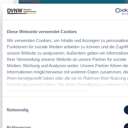
Vergabe und Ausbau der Tariftreue in
t
Hessen
e
i
n
:
Dr. Peter Braun
e
Diese Webseite verwendet Cookies
D
E
a
U
Wir verwenden Cookies, um Inhalte und Anzeigen zu personalisie
s
-
Funktionen für soziale Medien anbieten zu können und die Zugriff
UVgO vor der größten Reform seit
H
V
unsere Website zu analysieren. Außerdem geben wir Information
Einführung: BMWE legt
V
e
Ihrer Verwendung unserer Website an unsere Partner für soziale
Referentenentwurf vor
T
r
Medien, Werbung und Analysen weiter. Unsere Partner führen di
G
g
Informationen möglicherweise mit weiteren Daten zusammen, die
2
a
ihnen bereitgestellt haben oder die sie im Rahmen Ihrer Nutzung 
:
Redaktion
0
b
U
Dienste gesammelt haben. Sie geben Einwilligung zu unseren Co
2
e
V
wenn Sie unsere Webseite weiterhin nutzen.
6
v
g
:
e
O
V
Einwilligungsauswahl
r
v
e
Notwendig
o
o
r
r
r
e
d
d
Präferenzen
i