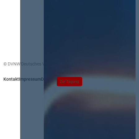
© DVNW Deutsches Vergabenetzwerk GmbH
Kontakt
Impressum
Datenschutz
Zur Tagung