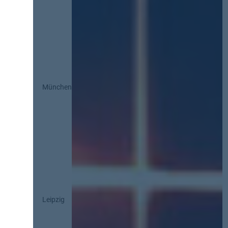
München
Leipzig