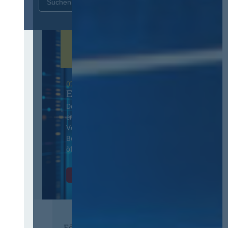
Zurücksetzen
07. Oktober 2026 in Berlin
EVB-IT Thementag
Der Thementag für die
ergänzenden
Vertragsbedingungen von IT-
Beschaffung in der
öffentlichen Verwaltung
Zur Tagung
Förderer