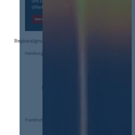
und Diskurs zwischen allen am
öffentlichen Markt beteiligten Kräften.
Mehr Informationen
Einloggen
Regionalgruppen
Hamburg
Frankfurt