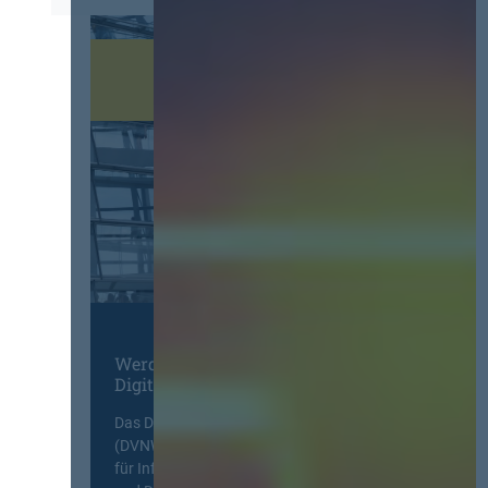
Werden Sie Mitglied im
Digitalen Netzwerk
Das Deutsche Vergabenetzwerk
(DVNW) ist eine exklusive Plattform
für Information, Wissensaustausch