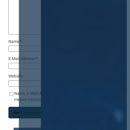
Name
*
E-Mail-Adresse
*
Website
Name, E-Mail-Adresse und Website in diesem Browser für
meinen nächsten Kommentar speichern.