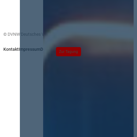
© DVNW Deutsches Vergabenetzwerk GmbH
Kontakt
Impressum
Datenschutz
Zur Tagung