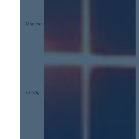
München
Leipzig