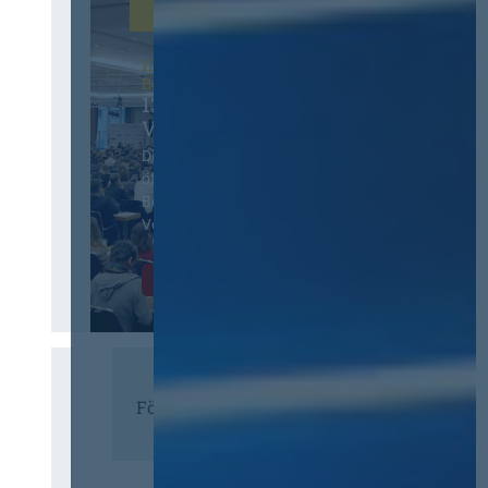
12. & 13. November 2026 in
Berlin
13. Deutscher
Vergabetag
Der Jahreskongress für
öffentliches
Beschaffungswesen und
Vergaberecht
Infos & Tickets
Förderer