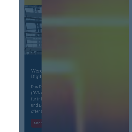
Werden Sie Mitglied im
Digitalen Netzwerk
Das Deutsche Vergabenetzwerk
(DVNW) ist eine exklusive Plattform
für Information, Wissensaustausch
und Diskurs zwischen allen am
öffentlichen Markt beteiligten Kräften.
Mehr Informationen
Einloggen