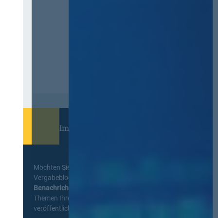
Immer informiert bleiben!
Möchten Sie keine Neuigkeiten aus dem
Vergabeblog verpassen? Per
E-Mail
Benachrichtigung
erhalten sie eine Nachricht zu
Themen Ihrer Wahl, sobald neue Beiträge
veröffentlicht werden.