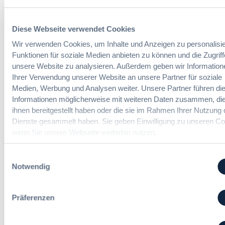
§
e
9
E
Diese Webseite verwendet Cookies
7
U
Das HVTG 2026: Vereinfachung der
a
-
Wir verwenden Cookies, um Inhalte und Anzeigen zu personalisie
Vergabe und Ausbau der Tariftreue in
G
V
Funktionen für soziale Medien anbieten zu können und die Zugriff
Hessen
W
e
unsere Website zu analysieren. Außerdem geben wir Information
B
r
Ihrer Verwendung unserer Website an unsere Partner für soziale
:
g
Medien, Werbung und Analysen weiter. Unsere Partner führen di
:
Dr. Peter Braun
L
a
Informationen möglicherweise mit weiteren Daten zusammen, die
D
e
b
ihnen bereitgestellt haben oder die sie im Rahmen Ihrer Nutzung 
a
i
e
Dienste gesammelt haben. Sie geben Einwilligung zu unseren Co
s
c
v
wenn Sie unsere Webseite weiterhin nutzen.
H
h
e
V
t
r
T
Einwilligungsauswahl
e
o
G
Notwendig
E
r
2
r
d
0
l
n
2
Präferenzen
e
u
6
i
n
:
c
g