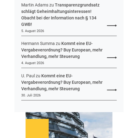
u
Martin Adams
zu
Transparenzgrundsatz
e
schlägt Geheimhaltungsinteressen!
i
Obacht bei der Information nach § 134
n
GWB!
H
5. August 2026
e
s
Hermann Summa
zu
Kommt eine EU-
s
Vergabeverordnung? Buy European, mehr
e
Verhandlung, mehr Steuerung
n
4. August 2026
U. Paul
zu
Kommt eine EU-
Vergabeverordnung? Buy European, mehr
Verhandlung, mehr Steuerung
30. Juli 2026