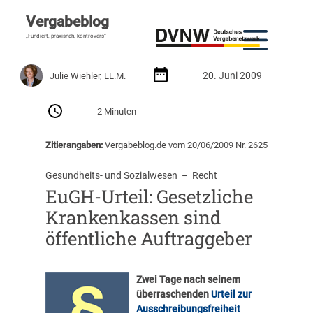
Vergabeblog
„Fundiert, praxisnah, kontrovers“
20. Juni 2009
Julie Wiehler, LL.M.
2 Minuten
Zitierangaben:
Vergabeblog.de vom 20/06/2009 Nr. 2625
Gesundheits- und Sozialwesen
  –  
Recht
EuGH-Urteil: Gesetzliche
Krankenkassen sind
öffentliche Auftraggeber
Zwei Tage nach seinem
überraschenden
Urteil zur
Ausschreibungsfreiheit