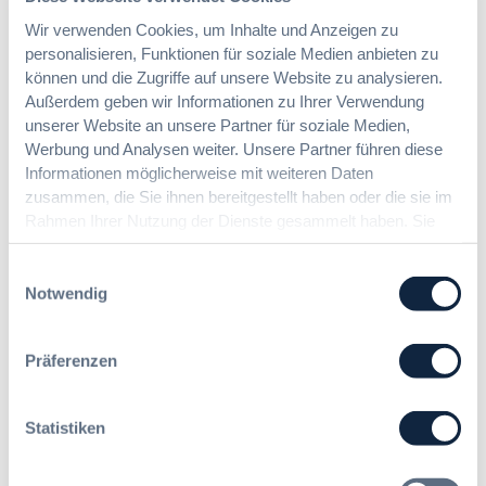
Benachrichtigungen aktivieren
Wir verwenden Cookies, um Inhalte und Anzeigen zu
personalisieren, Funktionen für soziale Medien anbieten zu
können und die Zugriffe auf unsere Website zu analysieren.
Außerdem geben wir Informationen zu Ihrer Verwendung
Meist gelesene Beiträge des Monats
unserer Website an unsere Partner für soziale Medien,
Werbung und Analysen weiter. Unsere Partner führen diese
Informationen möglicherweise mit weiteren Daten
Kommt eine EU-Vergabeverordnung?
zusammen, die Sie ihnen bereitgestellt haben oder die sie im
Buy European, mehr Verhandlung, mehr
Rahmen Ihrer Nutzung der Dienste gesammelt haben. Sie
Steuerung
geben Einwilligung zu unseren Cookies, wenn Sie unsere
Webseite weiterhin nutzen.
Einwilligungsauswahl
Notwendig
:
Annett Hartwecker
K
o
Präferenzen
m
§ 97a GWB: Leichte Erleichterung für
m
Gesamtvergaben
t
Statistiken
e
i
:
Dr. Jan T. Tenner, LL.M.
n