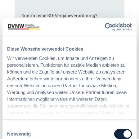
Kommt eine EU-Vergabeverordnung?
Buy European, mehr Verhandlung, mehr
Steuerung
:
Annett Hartwecker
Diese Webseite verwendet Cookies
K
Wir verwenden Cookies, um Inhalte und Anzeigen zu
o
personalisieren, Funktionen für soziale Medien anbieten zu
m
können und die Zugriffe auf unsere Website zu analysieren.
Das HVTG 2026: Vereinfachung der
m
Außerdem geben wir Informationen zu Ihrer Verwendung
Vergabe und Ausbau der Tariftreue in
t
Hessen
unserer Website an unsere Partner für soziale Medien,
e
i
Werbung und Analysen weiter. Unsere Partner führen diese
n
Informationen möglicherweise mit weiteren Daten
:
Dr. Peter Braun
e
zusammen, die Sie ihnen bereitgestellt haben oder die sie im
D
E
Rahmen Ihrer Nutzung der Dienste gesammelt haben. Sie
a
U
geben Einwilligung zu unseren Cookies, wenn Sie unsere
s
-
Webseite weiterhin nutzen.
Einwilligungsauswahl
§ 97a GWB: Leichte Erleichterung für
H
V
Notwendig
Gesamtvergaben
V
e