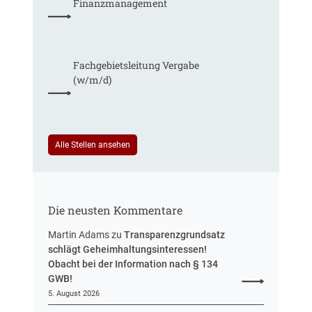
g
Finanzmanagement
g
a
,
a
r
m
b
i
e
e
f
h
Fachgebiets­leitung Vergabe
n
t
r
(w/m/d)
r
S
e
t
u
e
e
u
i
Alle Stellen ansehen
e
n
r
H
u
e
n
s
g
Die neusten Kommentare
s
e
Martin Adams
zu
Transparenzgrundsatz
n
schlägt Geheimhaltungsinteressen!
Obacht bei der Information nach § 134
GWB!
5. August 2026